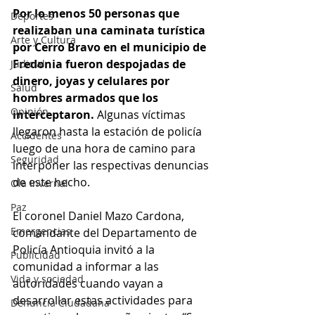
Por lo menos 50 personas que 
Deportes
realizaban una caminata turística 
Arte y Cultura
por Cerro Bravo en el municipio de 
Fredonia fueron despojadas de 
Judicial
dinero, joyas y celulares por 
Salud
hombres armados que los 
Opinión
interceptaron. 
Algunas víctimas 
llegaron hasta la estación de policía 
Accidentes
luego de una hora de camino para 
Seguridad
interponer las respectivas denuncias 
de este hecho.
Ola Invernal
Paz
El coronel Daniel Mazo Cardona, 
Emergencias
comandante del Departamento de 
Policía Antioquia invitó a la 
Publicidad
comunidad a informar a las 
Vida y sociedad
autoridades cuando vayan a 
desarrollar estas actividades para 
Denuncia Ciudadana