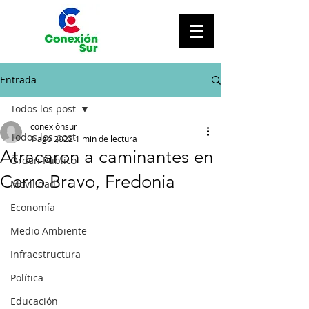
Entrada
Todos los post
conexiónsur
Todos los post
1 ago 2022
1 min de lectura
Atracaron a caminantes en
Orden Público
Cerro Bravo, Fredonia
Movilidad
Economía
Medio Ambiente
Infraestructura
Política
Educación