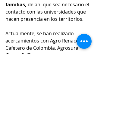
familias, 
de ahí que sea necesario el 
contacto con las universidades que 
hacen presencia en los territorios.
Actualmente, se han realizado 
acercamientos con Agro Renacer 
Cafetero de Colombia, Agrosura, 
Green Coffee, entre otras empresas 
del territorio, para fortalecer esta 
iniciativa. A la asociación también 
pueden pertenecer pequeños y 
medianos productores además de 
los recolectores. 
Para más 
información, los interesados 
pueden comunicarse al 314 467 42 
11 o al 302 475 99 79.
Conexión Sur, conectados con la 
noticia.