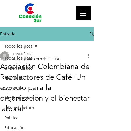
Entrada
Todos los post
conexiónsur
Todos los post
2 sept 2024
3 min de lectura
Asociación Colombiana de
Orden Público
Recolectores de Café: Un
Movilidad
espacio para la
Economía
organización y el bienestar
Medio Ambiente
laboral
Infraestructura
Política
Educación