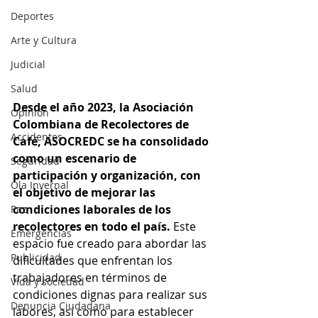
Deportes
Arte y Cultura
Judicial
Salud
Desde el año 2023, la Asociación 
Opinión
Colombiana de Recolectores de 
Accidentes
Café, ASOCREDC se ha consolidado 
como un escenario de 
Seguridad
participación y organización, con 
Ola Invernal
el objetivo de mejorar las 
condiciones laborales de los 
Paz
recolectores en todo el país.
 Este 
Emergencias
espacio fue creado para abordar las 
Publicidad
dificultades que enfrentan los 
trabajadores en términos de 
Vida y sociedad
condiciones dignas para realizar sus 
Denuncia Ciudadana
labores, así como para establecer 