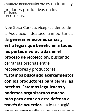
acuerdos con diferentes entidades y 
Conflicto armado interno
unidades productivas en los 
Turismo
territorios.
Noé Sosa Currea, vicepresidente de 
la Asociación, destacó la importancia 
de 
generar relaciones sanas y 
estrategias que beneficien a todas 
las partes involucradas en el 
proceso de recolección,
 buscando 
cerrar las brechas entre 
recolectores y productores. 
“Estamos buscando acercamientos 
con los productores para cerrar las 
brechas. Estamos legalizados y 
podemos organizarnos mucho 
más para estar en esta defensa a 
través de acuerdos
. La idea surgió 
porque para nadie es un secreto que 