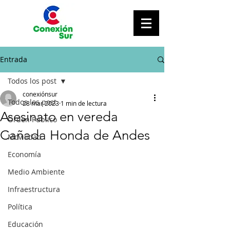
Entrada
Todos los post
conexiónsur
Todos los post
28 mar 2023
1 min de lectura
Asesinato en vereda
Orden Público
Cañada Honda de Andes
Movilidad
Economía
Medio Ambiente
Infraestructura
Política
Educación