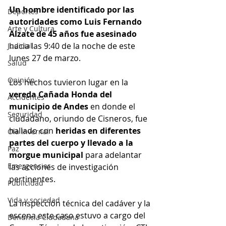
Un hombre identificado por las 
Deportes
autoridades como Luis Fernando 
Arte y Cultura
Alzate de 45 años fue asesinado 
hacia las 9:40 de la noche de este 
Judicial
lunes 27 de marzo. 
Salud
Opinión
Los hechos tuvieron lugar en la 
vereda Cañada Honda del 
Accidentes
municipio de Andes 
en donde el 
Seguridad
ciudadano, oriundo de Cisneros, fue 
hallado con 
heridas en diferentes 
Ola Invernal
partes del cuerpo y llevado a la 
Paz
morgue municipal
 para adelantar 
Emergencias
las acciones de investigación 
pertinentes. 
Publicidad
Vida y sociedad
La inspección técnica del cadáver y la 
escena este caso estuvo a cargo del 
Denuncia Ciudadana