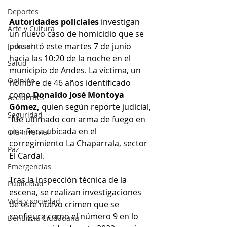
Deportes
Autoridades policiales
 investigan 
Arte y Cultura
un nuevo caso de homicidio que se 
presentó este martes 7 de junio 
Judicial
hacia las 10:20 de la noche en el 
Salud
municipio de Andes. La víctima, un 
Opinión
hombre de 46 años identificado 
como 
Donaldo José Montoya 
Accidentes
Gómez, 
quien según reporte judicial, 
Seguridad
 fue ultimado con arma de fuego en 
una finca ubicada en el 
Ola Invernal
corregimiento La Chaparrala, sector 
Paz
El Cardal.
Emergencias
Tras la inspección técnica de la 
Publicidad
escena, se realizan investigaciones 
Vida y sociedad
de este nuevo crimen que se 
configura como el número 9 en lo 
Denuncia Ciudadana