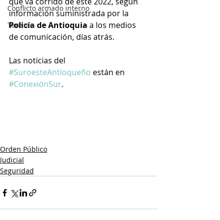
que va corrido de este 2022, según 
Conflicto armado interno
información suministrada por la 
Policía de Antioquia
 a los medios 
Turismo
de comunicación, días atrás.
Las noticias del 
#SuroesteAntioqueño
 están en 
#ConexiónSur
.
Orden Público
Judicial
Seguridad