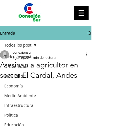
Entrada
Todos los post
conexiónsur
Todos los post
8 jun 2022
1 min de lectura
Asesinan a agricultor en
Orden Público
sector El Cardal, Andes
Movilidad
Economía
Medio Ambiente
Infraestructura
Política
Educación