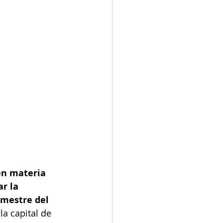
en materia 
r la 
mestre del 
a capital de 