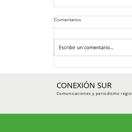
Comentarios
Escribir un comentario...
Finalizó en Jericó la Copa
Suroeste de voleibol con
campeones en varias
CONEXIÓN SUR
categorías
Comunicaciones y periodismo regio