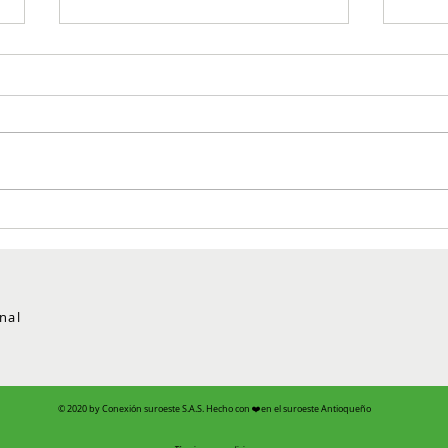
Vuelve 'Antioquia corre', el
Ande
evento deportivo de
tejid
Comfenalco y la Gobernación
de Antioquia
nal
© 2020 by Conexión suroeste S.A.S. Hecho con ❤️en el suroeste Antioqueño