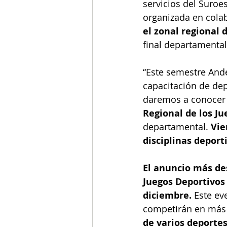
servicios del Suroes
organizada en colab
el zonal regional
final departamental
“Este semestre And
capacitación de dep
daremos a conocer 
Regional de los J
departamental. 
Vie
disciplinas deport
El anuncio más des
Juegos Deportivos 
diciembre.
 Este ev
competirán en más d
de varios deportes