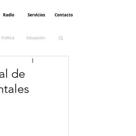
Radio
Servicios
Contacto
Política
Educación
la Invernal
Paz
al de
ntales
Turismo