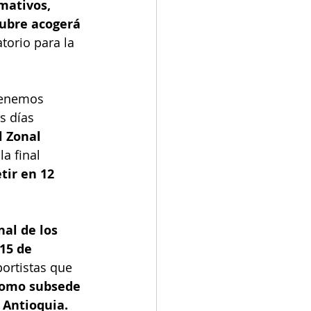
mativos, 
ubre acogerá 
atorio para la 
tenemos 
s días 
l Zonal 
la final 
tir en 12 
al de los 
15 de 
ortistas que 
como subsede 
 Antioquia.