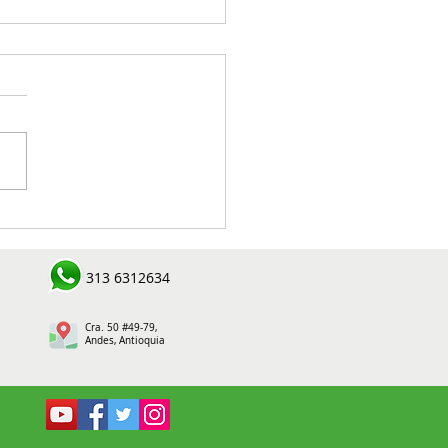
s: dignidad, deporte y
o social
313 6312634
Cra. 50 #49-79,
Andes, Antioquia