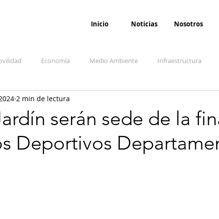
Inicio
Noticias
Nosotros
vilidad
Economía
Medio Ambiente
Infraestructura
 2024
2 min de lectura
udicial
Salud
Opinión
Accidentes
Seguridad
O
ardín serán sede de la fin
os Deportivos Departame
ida y sociedad
Denuncia Ciudadana
Conflicto armado interno