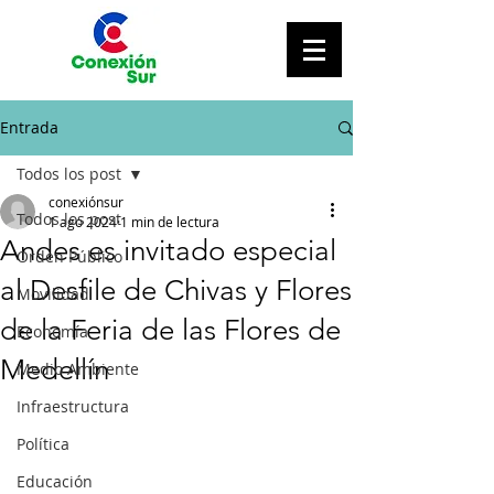
Entrada
Todos los post
conexiónsur
Todos los post
1 ago 2024
1 min de lectura
Andes es invitado especial
Orden Público
al Desfile de Chivas y Flores
Movilidad
de la Feria de las Flores de
Economía
Medellín
Medio Ambiente
Infraestructura
Política
Educación