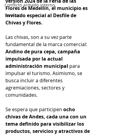
versión 2024 de la Feria de las 
Conflicto armado interno
Flores de Medellín, el municipio es 
invitado especial al Desfile de 
Turismo
Chivas y Flores.
Las chivas, son a su vez parte 
fundamental de la marca comercial: 
Andino de pura cepa, campaña 
impulsada por la actual 
administración municipal
 para 
impulsar el turismo. Asimismo, se 
busca incluir a diferentes 
agremiaciones, sectores y 
comunidades.
Se espera que participen 
ocho 
chivas de Andes, cada una con un 
tema definido para visibilizar los 
productos, servicios y atractivos de 