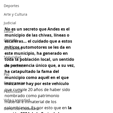
Deportes
Arte y Cultura
Judicial
No es un secreto que Andes es el 
Salud
municipio de las chivas, líneas o 
Opinión
escaleras… el cuidado que a estos 
míticos automotores se les da en 
Accidentes
este municipio, ha generado en 
Seguridad
toda la población local, un sentido 
de pertenencia único que, a su vez, 
Ola Invernal
ha catapultado la fama del 
Paz
municipio como aquél en el que 
Emergencias
más amor hay por este vehículo
que cumple 20 años de haber sido 
Publicidad
nombrado como patrimonio 
Vida y sociedad
material e inmaterial de los 
colombianos. Es por esto que en 
la 
Denuncia Ciudadana