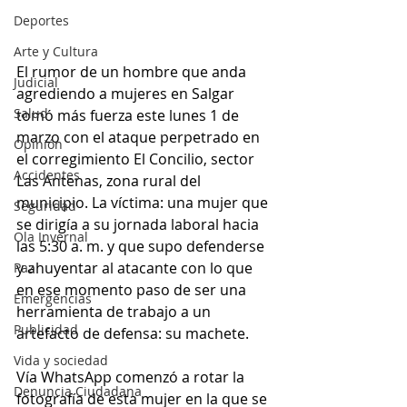
Deportes
Arte y Cultura
El rumor de un hombre que anda 
Judicial
agrediendo a mujeres en Salgar 
Salud
tomó más fuerza este lunes 1 de 
marzo con el ataque perpetrado en 
Opinión
el corregimiento El Concilio, sector 
Accidentes
Las Antenas, zona rural del 
municipio. La víctima: una mujer que 
Seguridad
se dirigía a su jornada laboral hacia 
Ola Invernal
las 5:30 a. m. y que supo defenderse 
y ahuyentar al atacante con lo que 
Paz
en ese momento paso de ser una 
Emergencias
herramienta de trabajo a un 
Publicidad
artefacto de defensa: su machete. 
Vida y sociedad
Vía WhatsApp comenzó a rotar la 
Denuncia Ciudadana
fotografía de esta mujer en la que se 