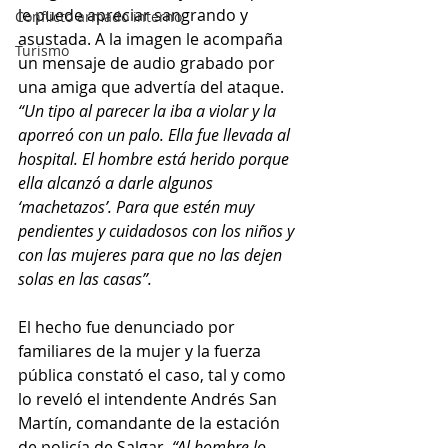
le puede apreciar sangrando y 
Conflicto armado interno
asustada. A la imagen le acompaña 
Turismo
un mensaje de audio grabado por 
una amiga que advertía del ataque. 
“Un tipo al parecer la iba a violar y la 
aporreó con un palo. Ella fue llevada al 
hospital. El hombre está herido porque 
ella alcanzó a darle algunos 
‘machetazos’. Para que estén muy 
pendientes y cuidadosos con los niños y 
con las mujeres para que no las dejen 
solas en las casas”.
El hecho fue denunciado por 
familiares de la mujer y la fuerza 
pública constató el caso, tal y como 
lo reveló el intendente Andrés San 
Martín, comandante de la estación 
de policía de Salgar. 
“Al hombre lo 