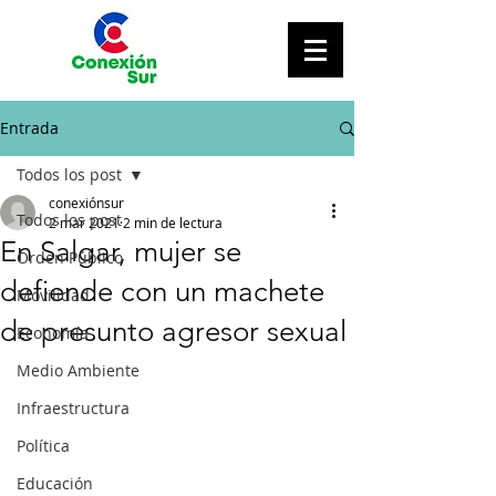
Entrada
Todos los post
conexiónsur
Todos los post
2 mar 2021
2 min de lectura
En Salgar, mujer se
Orden Público
defiende con un machete
Movilidad
de presunto agresor sexual
Economía
Medio Ambiente
Infraestructura
Política
Educación