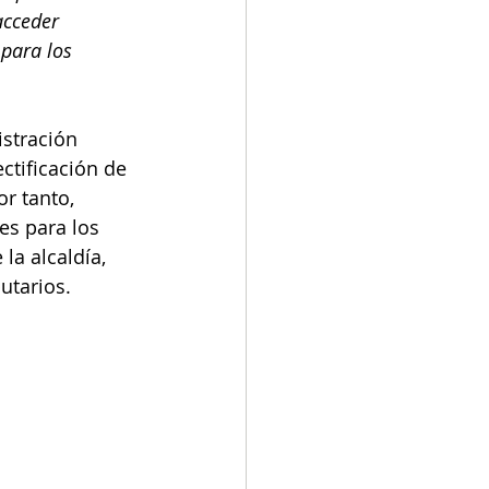
acceder 
 para los 
stración 
ctificación de 
r tanto, 
s para los 
la alcaldía, 
utarios. 