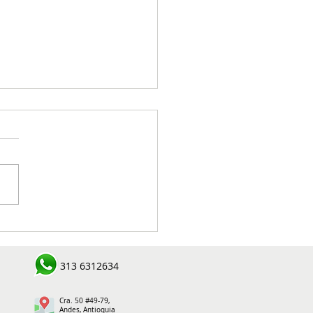
eactivación de Cooperan
tra resultados
tadores en el Suroeste
313 6312634
oqueño
Cra. 50 #49-79,
Andes, Antioquia