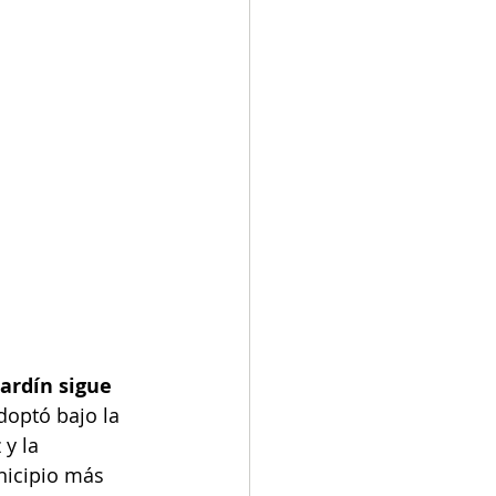
ardín sigue 
doptó bajo la 
y la 
nicipio más 