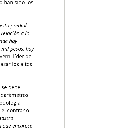
o han sido los 
esto predial 
relación a lo 
nde hay 
 mil pesos, hay 
erri, líder de 
azar los altos 
 se debe 
s parámetros 
todología 
el contrario 
tastro 
n que encarece 