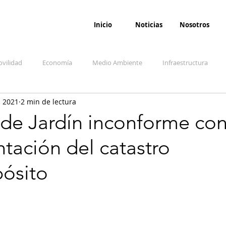
Inicio
Noticias
Nosotros
vilidad
Economía
Medio Ambiente
Infraestructura
l 2021
2 min de lectura
udicial
Salud
Opinión
Accidentes
Seguridad
O
 de Jardín inconforme co
tación del catastro
ida y sociedad
Denuncia Ciudadana
Conflicto armado interno
pósito