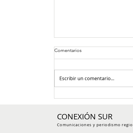
Comentarios
Escribir un comentario...
Comfenalco Antioquia
recupera su autonomía
administrativa: Ministerio del
CONEXIÓN SUR
Trabajo confirma el fin de la
intervención
Comunicaciones y periodismo regio