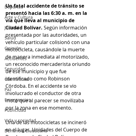
Un fatal accidente de tránsito se 
Deportes
presentó hacia las 6:30 a. m. en la 
Arte y Cultura
vía que lleva al municipio de 
Ciudad Bolívar.
 Según información 
Judicial
presentada por las autoridades, un 
Salud
vehículo particular colisionó con una 
Opinión
motocicleta, causándole la muerte 
de manera inmediata al motorizado, 
Accidentes
un reconocido mercaderista oriundo 
Seguridad
de ese municipio y que fue 
identificado como Robinson 
Ola Invernal
Córdoba. En el accidente se vio 
Paz
involucrado el conductor de otra 
Emergencias
moto que al parecer se movilizaba 
por la zona en ese momento. 
Publicidad
Vida y sociedad
Una de las motocicletas se incineró 
en el lugar. Unidades del Cuerpo de 
Denuncia Ciudadana