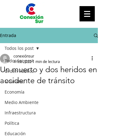
Entrada
Todos los post
conexiónsur
Todos los post
4 feb 2022
1 min de lectura
Un muerto y dos heridos en
Orden Público
accidente de tránsito
Movilidad
Economía
Medio Ambiente
Infraestructura
Política
Educación