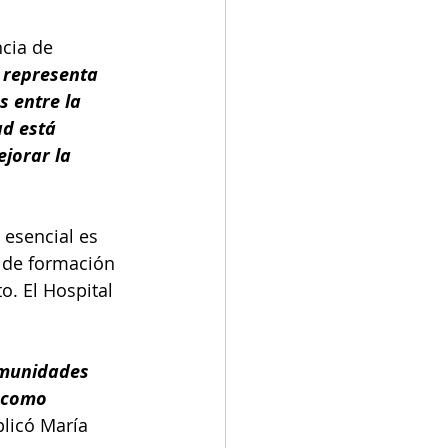
cia de 
 representa 
 entre la 
ad está 
jorar la 
 esencial es 
s de formación 
o. El Hospital 
omunidades 
a como 
plicó María 