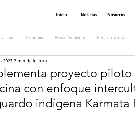
Inicio
Noticias
Nosotros
vilidad
Economía
Medio Ambiente
Infraestructura
n 2025
3 min de lectura
udicial
Salud
Opinión
Accidentes
Seguridad
O
lementa proyecto piloto
ina con enfoque intercul
ida y sociedad
Denuncia Ciudadana
Conflicto armado interno
guardo indígena Karmata 