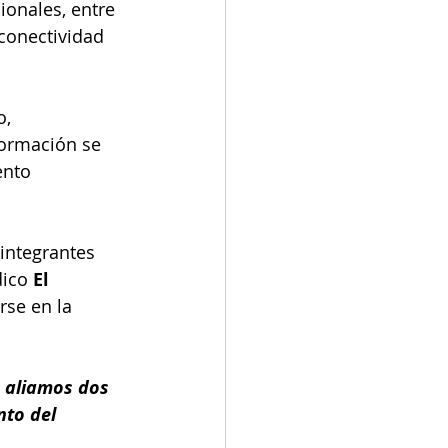
onales, entre 
conectividad 
, 
formación se 
ento 
 integrantes 
ico 
El 
rse en la 
 aliamos dos 
to del 