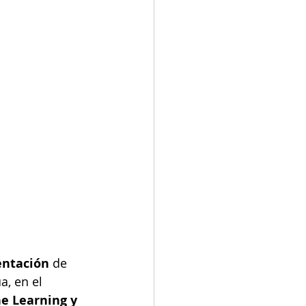
entación 
de 
, en el 
e Learning y 