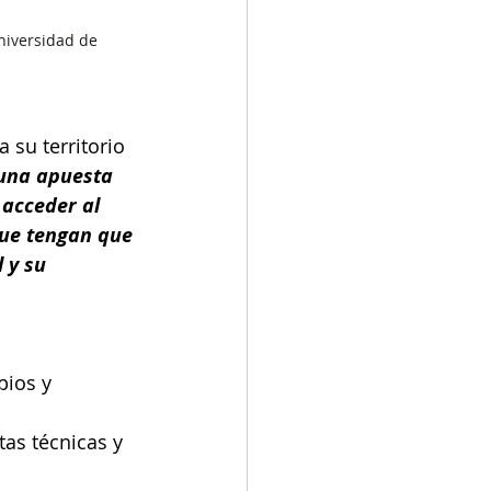
niversidad de 
 su territorio 
una apuesta 
acceder al 
que tengan que 
 y su 
pios y 
as técnicas y 