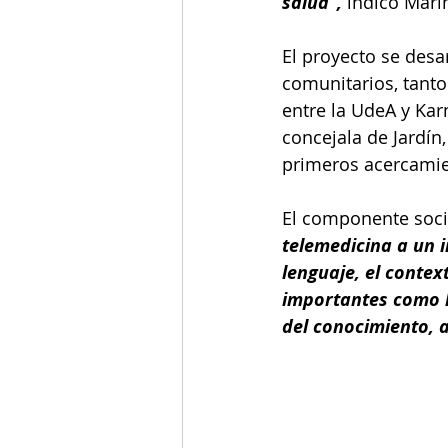
salud”,
 indicó Marí
El proyecto se desar
comunitarios, tanto
entre la UdeA y Kar
concejala de Jardín,
primeros acercamie
El componente socia
telemedicina a un 
lenguaje, el contex
importantes como l
del conocimiento, 