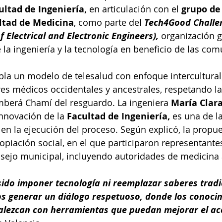
ultad de Ingeniería,
 en articulación con el 
grupo de
ultad de Medicina
, como parte del
 Tech4Good Challe
of Electrical and Electronic Engineers),
 organización g
la ingeniería y la tecnología en beneficio de las co
la un modelo de telesalud con enfoque intercultural,
es médicos occidentales y ancestrales, respetando l
berá Chamí del resguardo. La ingeniera 
María Clar
Innovación de la 
Facultad de Ingeniería,
 es una de la
 en la ejecución del proceso. Según explicó, la prop
opiación social, en el que participaron representantes
sejo municipal, incluyendo autoridades de medicina 
ido imponer tecnología ni reemplazar saberes tradic
s generar un diálogo respetuoso, donde los conoci
talezcan con herramientas que puedan mejorar el acc