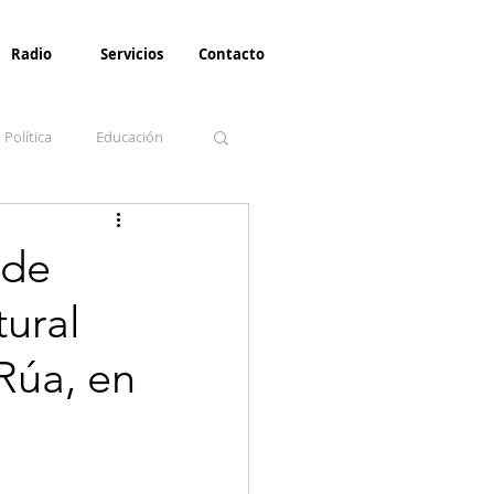
Radio
Servicios
Contacto
Política
Educación
la Invernal
Paz
 de
tural
Turismo
Rúa, en