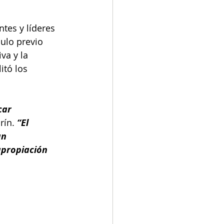
ntes y líderes 
ulo previo 
va y la 
itó los 
car 
rín.
 “El 
an 
propiación 