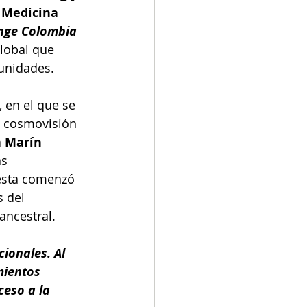
 Medicina 
nge Colombia 
lobal que 
munidades.
 en el que se 
a cosmovisión 
a Marín 
s 
uesta comenzó 
 del 
ancestral.
ionales. Al 
mientos 
eso a la 