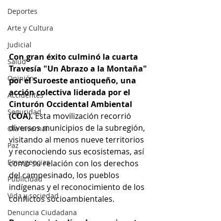
Deportes
Arte y Cultura
Judicial
Con gran éxito culminó la cuarta 
Salud
Travesía "Un Abrazo a la Montaña" 
Opinión
por el Suroeste antioqueño, una 
acción colectiva liderada por el 
Accidentes
Cinturón Occidental Ambiental 
Seguridad
(COA). 
Esta movilización recorrió 
diversos municipios de la subregión, 
Ola Invernal
visitando al menos nueve territorios 
Paz
y reconociendo sus ecosistemas, así 
Emergencias
como su relación con los derechos 
del campesinado, los pueblos 
Publicidad
indígenas y el reconocimiento de los 
Vida y sociedad
conflictos socioambientales.
Denuncia Ciudadana