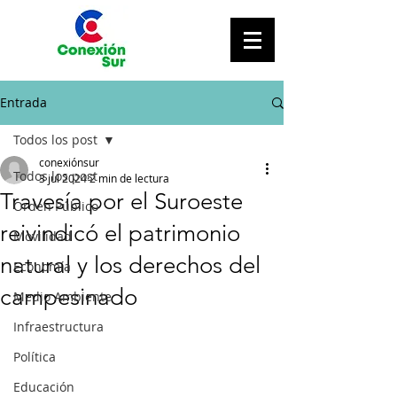
Entrada
Todos los post
conexiónsur
Todos los post
3 jul 2024
2 min de lectura
Travesía por el Suroeste
Orden Público
reivindicó el patrimonio
Movilidad
natural y los derechos del
Economía
campesinado
Medio Ambiente
Infraestructura
Política
Educación