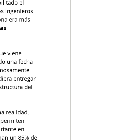
litado el 
os ingenieros 
zona era más 
as 
ue viene 
ado una fecha 
timosamente 
diera entregar 
structura del 
a realidad, 
 permiten 
rtante en 
man un 85% de 