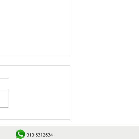
rnación de Antioquia
egó un kilómetro de
 huella rural en Jardín
313 6312634