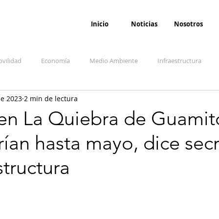
Inicio
Noticias
Nosotros
vilidad
Economía
Medio Ambiente
Infraestructura
ne 2023
2 min de lectura
udicial
Salud
Opinión
Accidentes
Seguridad
O
 en La Quiebra de Guamit
ían hasta mayo, dice secr
ida y sociedad
Denuncia Ciudadana
Conflicto armado interno
structura