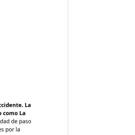
ccidente. La 
o como La 
idad de paso 
s por la 