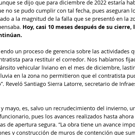
aunque se dijo que para diciembre de 2022 estaría habi
que no se pudo cumplir con tal fecha, pues aseguran l
mado a la magnitud de la falla que se presentó en la 
pensaba. 
Hoy, casi 10 meses después de su cierre, l
ntinúan. 
endo un proceso de gerencia sobre las actividades q
ntratista para restituir el corredor. Nos habíamos fij
tránsito vehicular liviano en el mes de diciembre, las
lluvia en la zona no permitieron que el contratista pu
”. Reveló Santiago Sierra Latorre, secretario de Infrae
l y mayo, es, salvo un recrudecimiento del invierno, un
 funcionario, pues los avances realizados hasta ahora
has de apertura segura. “La obra tiene un avance impo
ones y construcción de muros de contención que su