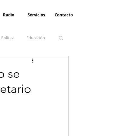
Radio
Servicios
Contacto
Política
Educación
la Invernal
Paz
o se
etario
Turismo