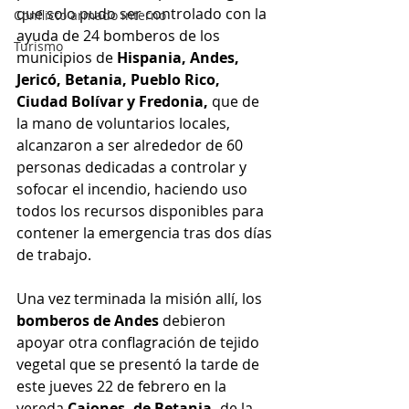
que solo pudo ser controlado con la 
Conflicto armado interno
ayuda de 24 bomberos de los 
Turismo
municipios de 
Hispania, Andes, 
Jericó, Betania, Pueblo Rico, 
Ciudad Bolívar y Fredonia, 
que de 
la mano de voluntarios locales, 
alcanzaron a ser alrededor de 60 
personas dedicadas a controlar y 
sofocar el incendio, haciendo uso 
todos los recursos disponibles para 
contener la emergencia tras dos días 
de trabajo.
Una vez terminada la misión allí, los 
bomberos de Andes 
debieron 
apoyar otra conflagración de tejido 
vegetal que se presentó la tarde de 
este jueves 22 de febrero en la 
vereda 
Cajones, de Betania,
 de la 