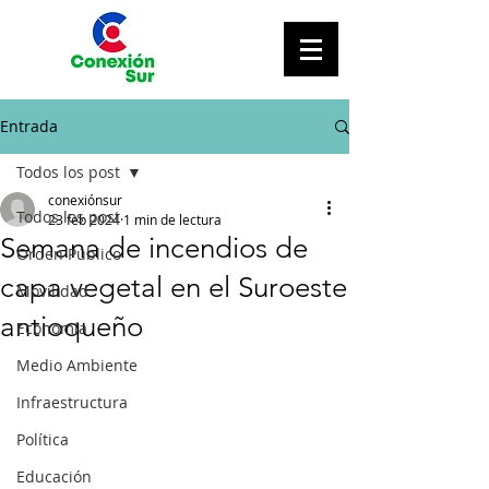
Entrada
Todos los post
conexiónsur
Todos los post
23 feb 2024
1 min de lectura
Semana de incendios de
Orden Público
capa vegetal en el Suroeste
Movilidad
antioqueño
Economía
Medio Ambiente
Infraestructura
Política
Educación