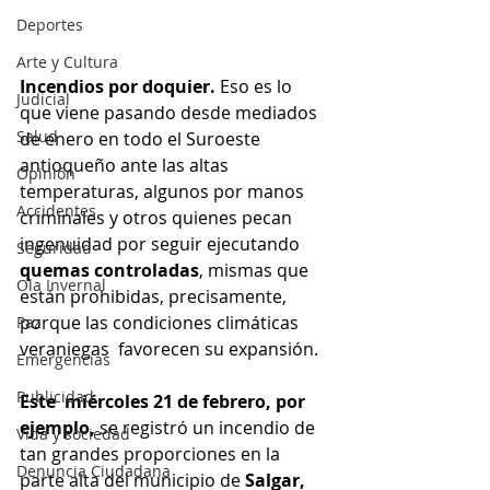
Deportes
Arte y Cultura
Incendios por doquier. 
Eso es lo 
Judicial
que viene pasando desde mediados 
Salud
de enero en todo el Suroeste 
antioqueño ante las altas 
Opinión
temperaturas, algunos por manos 
Accidentes
criminales y otros quienes pecan 
ingenuidad por seguir ejecutando 
Seguridad
quemas controladas
, mismas que 
Ola Invernal
están prohibidas, precisamente, 
porque las condiciones climáticas 
Paz
veraniegas  favorecen su expansión.
Emergencias
Publicidad
Este  miércoles 21 de febrero, por 
ejemplo, 
se registró un incendio de 
Vida y sociedad
tan grandes proporciones en la 
Denuncia Ciudadana
parte alta del municipio de 
Salgar,