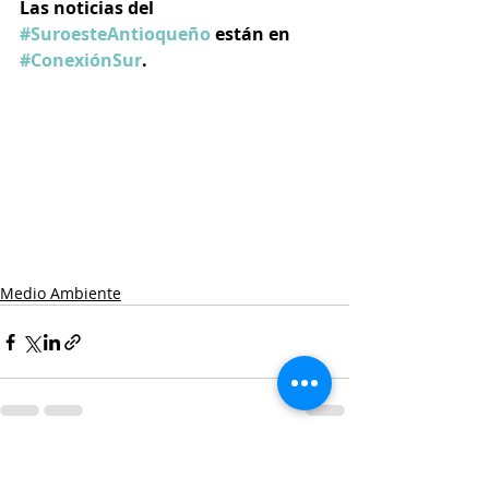
Las noticias del 
#SuroesteAntioqueño
 están en 
#ConexiónSur
.
Medio Ambiente
Entradas recientes
Ver todo