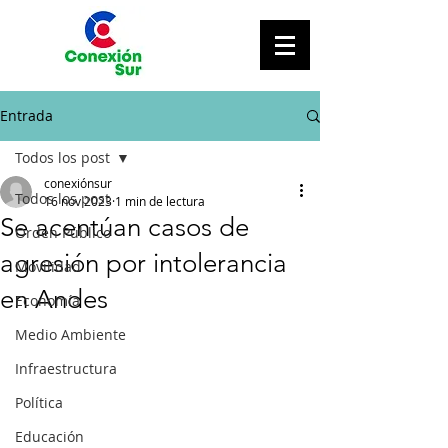
Entrada
Todos los post
conexiónsur
Todos los post
16 nov 2023
1 min de lectura
Se acentúan casos de
Orden Público
agresión por intolerancia
Movilidad
en Andes
Economía
Medio Ambiente
Infraestructura
Política
Educación