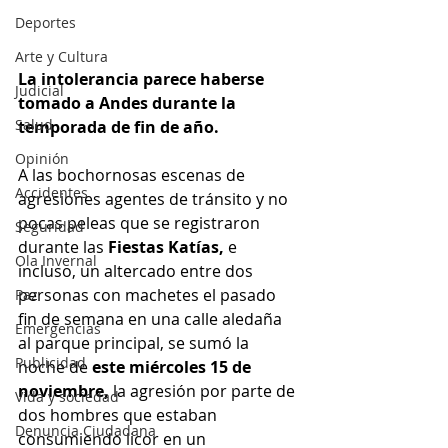
Deportes
Arte y Cultura
La intolerancia parece haberse 
Judicial
tomado a Andes durante la 
Salud
temporada de fin de año. 
Opinión
A las bochornosas escenas de 
Accidentes
agresiones agentes de tránsito y no 
pocas peleas que se registraron 
Seguridad
durante las 
Fiestas Katías,
 e 
Ola Invernal
incluso, un altercado entre dos 
personas con machetes el pasado 
Paz
fin de semana en una calle aledaña 
Emergencias
al parque principal, se sumó la 
Publicidad
noche de 
este miércoles 15 de 
noviembre, 
la agresión por parte de 
Vida y sociedad
dos hombres que estaban 
Denuncia Ciudadana
consumiendo licor en un 