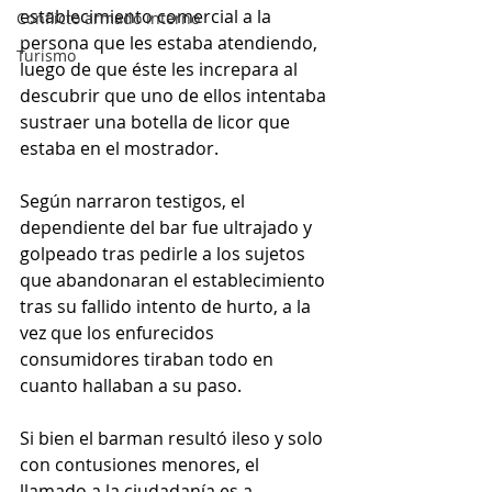
establecimiento comercial a la 
Conflicto armado interno
persona que les estaba atendiendo, 
Turismo
luego de que éste les increpara al 
descubrir que uno de ellos intentaba 
sustraer una botella de licor que 
estaba en el mostrador.
Según narraron testigos, el 
dependiente del bar fue ultrajado y 
golpeado tras pedirle a los sujetos 
que abandonaran el establecimiento 
tras su fallido intento de hurto, a la 
vez que los enfurecidos 
consumidores tiraban todo en 
cuanto hallaban a su paso.
Si bien el barman resultó ileso y solo 
con contusiones menores, el 
llamado a la ciudadanía es a 