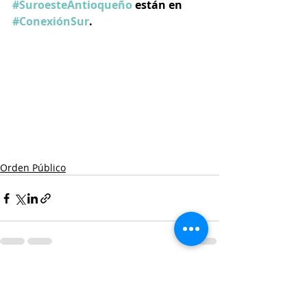
#SuroesteAntioqueño
 están en 
#ConexiónSur
.
Orden Público
Entradas recientes
Ver todo