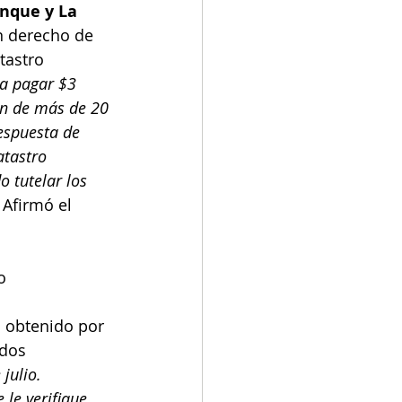
enque y La 
un derecho de 
tastro 
a pagar $3 
ón de más de 20 
espuesta de 
atastro 
 tutelar los 
 
Afirmó el 
o 
o obtenido por 
ados 
julio. 
 le verifique 