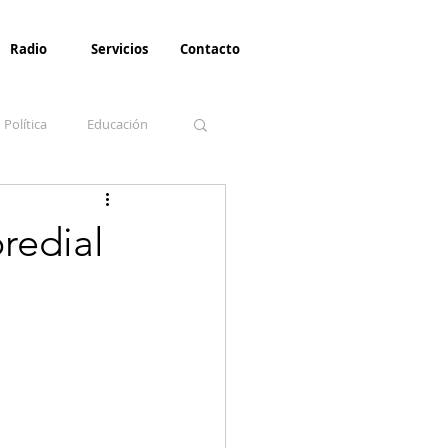
Radio
Servicios
Contacto
Política
Educación
la Invernal
Paz
redial
Turismo