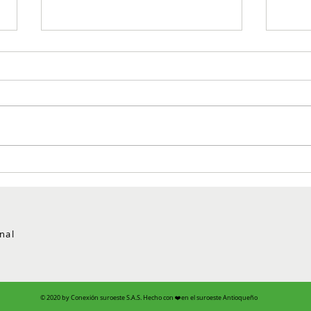
Comfenalco Antioquia
Cien
recupera su autonomía
eval
administrativa: Ministerio del
un r
Trabajo confirma el fin de la
regen
intervención
nal
© 2020 by Conexión suroeste S.A.S. Hecho con ❤️en el suroeste Antioqueño