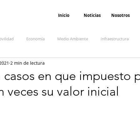
Inicio
Noticias
Nosotros
vilidad
Economía
Medio Ambiente
Infraestructura
 2021
2 min de lectura
udicial
Salud
Opinión
Accidentes
Seguridad
O
 casos en que impuesto p
 veces su valor inicial
ida y sociedad
Denuncia Ciudadana
Conflicto armado interno