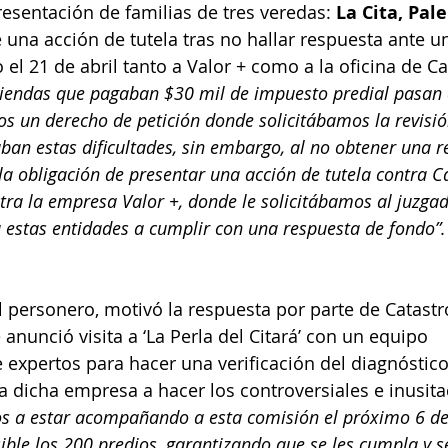
resentación de familias de tres veredas:
 La Cita, Pal
e una acción de tutela tras no hallar respuesta ante 
 el 21 de abril tanto a Valor + como a la oficina de Ca
viendas que pagaban $30 mil de impuesto predial pasan 
s un derecho de petición donde solicitábamos la revisi
ban estas dificultades, sin embargo, al no obtener una r
la obligación de presentar una acción de tutela contra C
ra la empresa Valor +, donde le solicitábamos al juzgado
 estas entidades a cumplir con una respuesta de fondo”.
el personero, motivó la respuesta por parte de Catastr
anunció visita a ‘La Perla del Citará’ con un equipo 
de expertos para hacer una verificación del diagnóstic
ó a dicha empresa a hacer los controversiales e inusit
 a estar acompañando a esta comisión el próximo 6 de 
ible los 200 predios, garantizando que se les cumpla y se