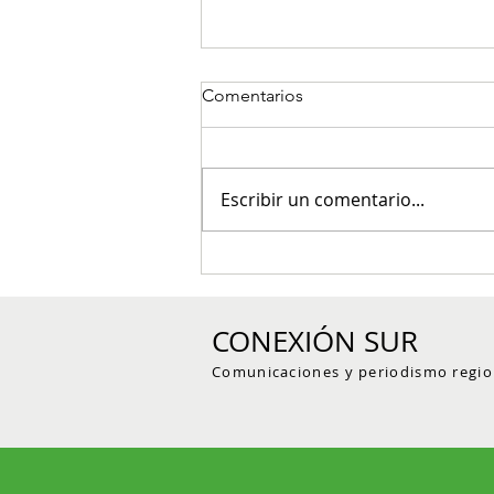
Comentarios
Escribir un comentario...
COOPERAN da un paso clave
hacia el regreso de sus
asociados a la administración
CONEXIÓN SUR
Comunicaciones y periodismo regio