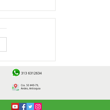
tíficos de Medellín
úan el potencial que tiene
esiduo del café para
313 6312634
erar las células
Cra. 50 #49-79,
Andes, Antioquia