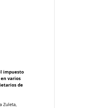
el impuesto 
 en varios 
etarios de 
 Zuleta, 