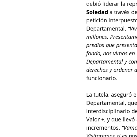
debió liderar la rep
Soledad
 a través d
petición interpuesto
Departamental. 
“Vi
millones. Presentamo
predios que presenta
fondo, nos vimos en 
Departamental y cont
derechos y ordenar a
funcionario.
La tutela, aseguró 
Departamental, que 
interdisciplinario 
Valor +, y que llev
incrementos. 
“Vamos
Visitaremos si es pos