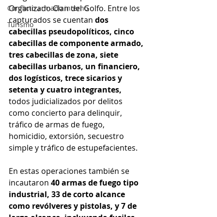
Organizado Clan del Golfo. Entre los 
Conflicto armado interno
capturados se cuentan 
dos 
Turismo
cabecillas pseudopolíticos, cinco 
cabecillas de componente armado, 
tres cabecillas de zona, siete 
cabecillas urbanos, un financiero, 
dos logísticos, trece sicarios y 
setenta y cuatro integrantes,
todos judicializados por delitos 
como concierto para delinquir, 
tráfico de armas de fuego, 
homicidio, extorsión, secuestro 
simple y tráfico de estupefacientes.
En estas operaciones también se 
incautaron 
40 armas de fuego tipo 
industrial, 33 de corto alcance 
como revólveres y pistolas, y 7 de 