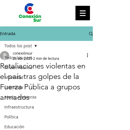
Entrada
Todos los post
conexiónsur
Todos los post
26 abr 2025
2 min de lectura
Retaliaciones violentas en
Orden Público
el país tras golpes de la
Movilidad
Fuerza Pública a grupos
Economía
armados
Medio Ambiente
Infraestructura
Política
Educación