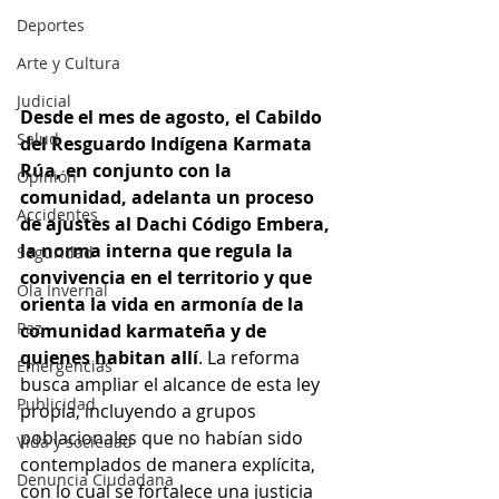
Deportes
Arte y Cultura
Judicial
Desde el mes de agosto, el Cabildo 
Salud
del Resguardo Indígena Karmata 
Rúa, en conjunto con la 
Opinión
comunidad, adelanta un proceso 
Accidentes
de ajustes al Dachi Código Embera, 
la norma interna que regula la 
Seguridad
convivencia en el territorio y que 
Ola Invernal
orienta la vida en armonía de la 
Paz
comunidad karmateña y de 
quienes habitan allí
. La reforma 
Emergencias
busca ampliar el alcance de esta ley 
Publicidad
propia, incluyendo a grupos 
poblacionales que no habían sido 
Vida y sociedad
contemplados de manera explícita, 
Denuncia Ciudadana
con lo cual se fortalece una justicia 