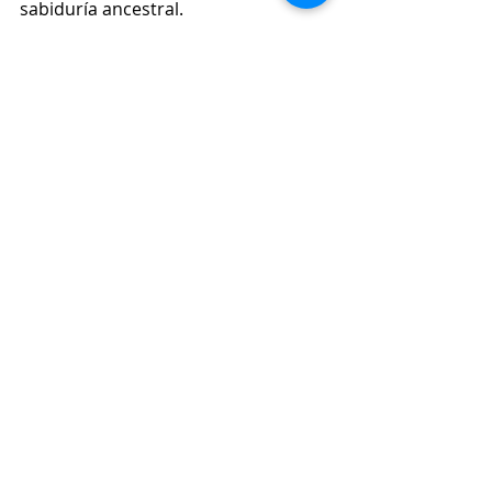
sabiduría ancestral.
Conexión Sur, conectados con la 
noticia.
Política
Vida y sociedad