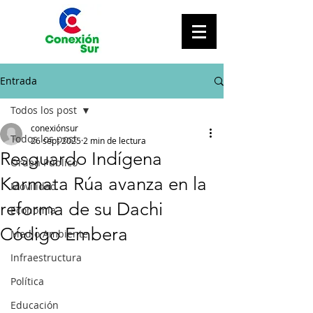
Entrada
Todos los post
conexiónsur
Todos los post
26 sept 2025
2 min de lectura
Resguardo Indígena
Orden Público
Karmata Rúa avanza en la
Movilidad
reforma de su Dachi
Economía
Código Embera
Medio Ambiente
Infraestructura
Política
Educación