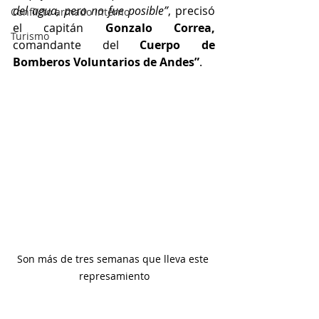
del agua, pero no fue posible”
, precisó 
Conflicto armado interno
el capitán 
Gonzalo Correa, 
Turismo
comandante del 
Cuerpo de 
Bomberos Voluntarios de Andes”
. 
Son más de tres semanas que lleva este 
represamiento