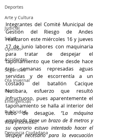
Deportes
Arte y Cultura
Integrantes del Comité Municipal de 
Judicial
Gestión del Riesgo de Andes 
Salud
realizaron este miércoles 16 y jueves 
17 de junio labores con maquinaria 
Opinión
para tratar de despejar el 
Accidentes
taponamiento que tiene desde hace 
tres semanas represadas aguas 
Seguridad
servidas y de escorrentía a un 
Ola Invernal
costado del batallón Cacique 
Nutibara, esfuerzo que resultó 
Paz
infructuoso, pues aparentemente el 
Emergencias
taponamiento se halla al interior del 
Publicidad
tubo de desagüe. 
“La máquina 
empleada tiene un brazo de 8 metros y 
Vida y sociedad
su operario estuvo intentado hacer el 
Denuncia Ciudadana
despeje necesario para la evacuación 