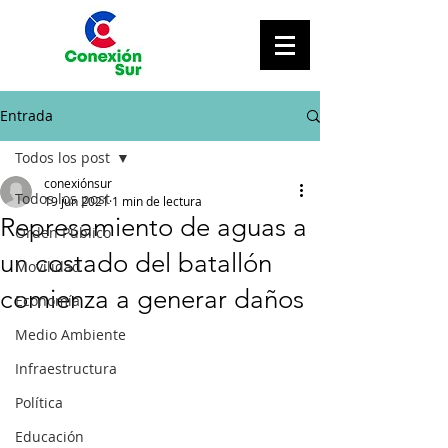
Entrada
Todos los post
conexiónsur
Todos los post
19 jun 2021
1 min de lectura
Represamiento de aguas a
Orden Público
un costado del batallón
Movilidad
comienza a generar daños
Economía
Medio Ambiente
Infraestructura
Política
Educación