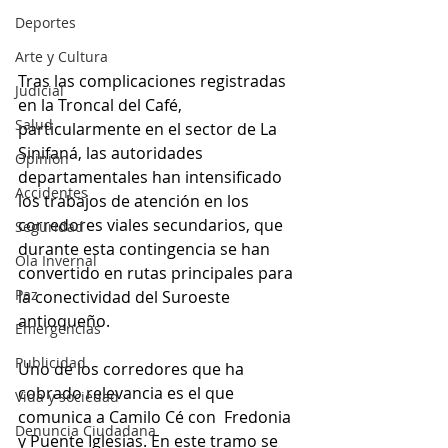
Deportes
Arte y Cultura
Tras las complicaciones registradas 
Judicial
en la Troncal del Café, 
Salud
particularmente en el sector de La 
Sinifaná, las autoridades 
Opinión
departamentales han intensificado 
Accidentes
los trabajos de atención en los 
corredores viales secundarios, que 
Seguridad
durante esta contingencia se han 
Ola Invernal
convertido en rutas principales para 
Paz
la conectividad del Suroeste 
antioqueño.
Emergencias
Publicidad
Uno de los corredores que ha 
cobrado relevancia es el que 
Vida y sociedad
comunica a Camilo Cé con  Fredonia 
Denuncia Ciudadana
y Puente Iglesias. En este tramo se 