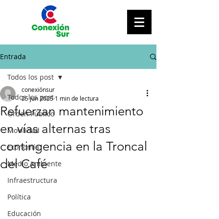
Entrada
Todos los post
conexiónsur
Todos los post
25 jun 2025
1 min de lectura
Refuerzan mantenimiento
Orden Público
en vías alternas tras
Movilidad
contingencia en la Troncal
Economía
del Café
Medio Ambiente
Infraestructura
Política
Educación