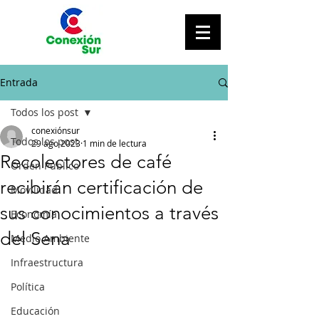
Entrada
Todos los post
conexiónsur
Todos los post
29 ago 2023
1 min de lectura
Recolectores de café
Orden Público
recibirán certificación de
Movilidad
sus conocimientos a través
Economía
del Sena
Medio Ambiente
Infraestructura
Política
Educación