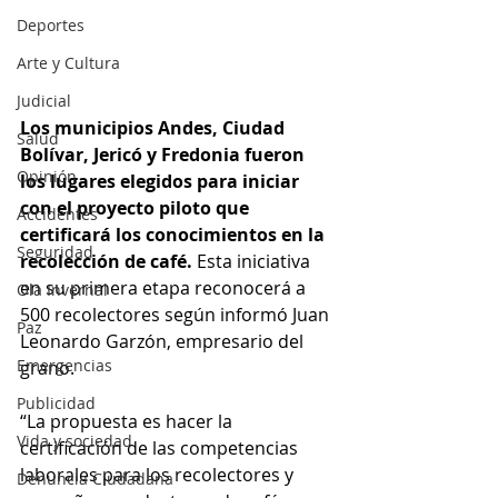
Deportes
Arte y Cultura
Judicial
Los municipios Andes, Ciudad 
Salud
Bolívar, Jericó y Fredonia fueron 
Opinión
los lugares elegidos para iniciar 
con el proyecto piloto que 
Accidentes
certificará los conocimientos en la 
Seguridad
recolección de café. 
Esta iniciativa 
en su primera etapa reconocerá a 
Ola Invernal
500 recolectores según informó Juan 
Paz
Leonardo Garzón, empresario del 
Emergencias
grano. 
Publicidad
“La propuesta es hacer la 
Vida y sociedad
certificación de las competencias 
laborales para los recolectores y 
Denuncia Ciudadana