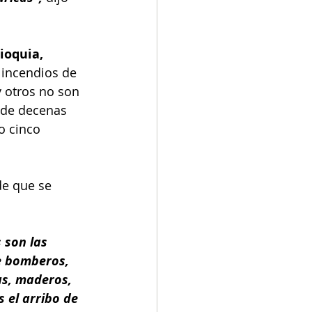
ioquia
, 
 incendios de 
 otros no son 
 de decenas 
o cinco 
de que se 
 son las 
e bomberos, 
as, maderos, 
 el arribo de 