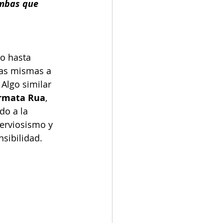
mbas que 
so hasta 
mas mismas a 
. Algo similar 
rmata Rua
, 
o a la 
nerviosismo y 
sibilidad.