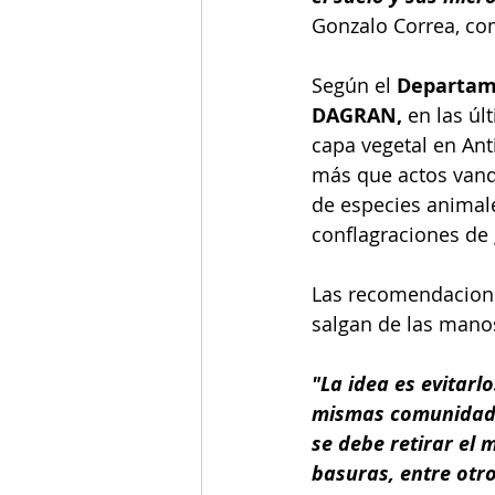
Gonzalo Correa, co
Según 
el 
Departame
DAGRAN,
 en las ú
capa vegetal en Ant
más que actos vandá
de especies animale
conflagraciones de
Las recomendaciones
salgan de las manos
"La idea es evitarl
mismas comunidades
se debe retirar el
basuras, entre otro