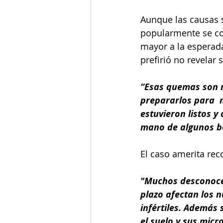
Aunque las causas 
popularmente se c
mayor a la esperad
prefirió no revelar 
“Esas quemas son n
prepararlos para  n
estuvieron listos y 
mano de algunos b
El caso amerita rec
"Muchos desconocen
plazo afectan los 
infértiles. Además 
el suelo y sus micr