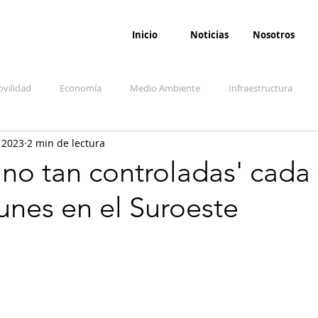
Inicio
Noticias
Nosotros
vilidad
Economía
Medio Ambiente
Infraestructura
 2023
2 min de lectura
udicial
Salud
Opinión
Accidentes
Seguridad
O
no tan controladas' cada
nes en el Suroeste
ida y sociedad
Denuncia Ciudadana
Conflicto armado interno