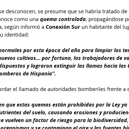
se desconocen, se presume que se habría tratado de 
onoce como una 
quema controlada
, propagándose p
a, según informó a 
Conexión Sur
 un habitante del lu
su identidad:
ormales por esta época del año para limpiar los ter
uevos cultivos... por fortuna, los trabajadores de va
dispuestos y lograron extinguir las llamas hacia las 6
omberos de Hispania”.
ordar el llamado de autoridades bomberiles frente a d
 que estas quemas están prohibidas por la Ley ya 
nutrientes del suelo, causando erosiones y producien
se vuelven un factor de riesgo para la biodiversidad,
oorganismos y se contaminan el aire y las fuentes híd