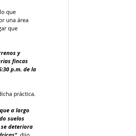
lo que 
or una área 
gar que 
renos y 
rias fincas 
:30 p.m. de la 
icha práctica.
que a largo 
do suelos 
 se deteriora 
ricas", 
dijo