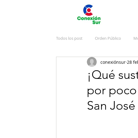
Todos los post
Orden Público
Mo
conexiónsur
28 fe
Deportes
Arte y Cultura
J
¡Qué sus
por poco 
Emergencias
Publicidad
V
San José