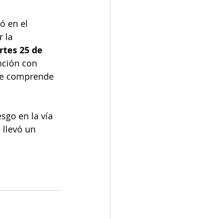
ó en el 
 la 
tes 25 de 
nción con 
ue comprende 
sgo en la vía 
 llevó un 