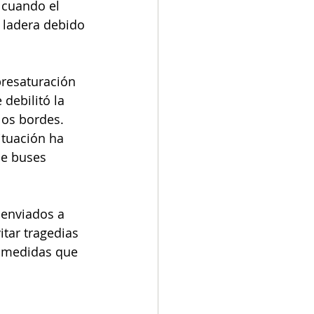
 cuando el 
 ladera debido 
bresaturación 
 debilitó la 
los bordes. 
ituación ha 
de buses 
 enviados a 
itar tragedias 
n medidas que 