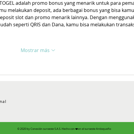
STOGEL adalah promo bonus yang menarik untuk para pema
 kamu melakukan deposit, ada berbagai bonus yang bisa kamu
eposit slot dan promo menarik lainnya. Dengan mengguna
ah seperti QRIS dan Dana, kamu bisa melakukan transaks
Mostrar más
nal
© 2020 by Conexión suroeste S.A.S. Hecho con ❤️en el suroeste Antioqueño