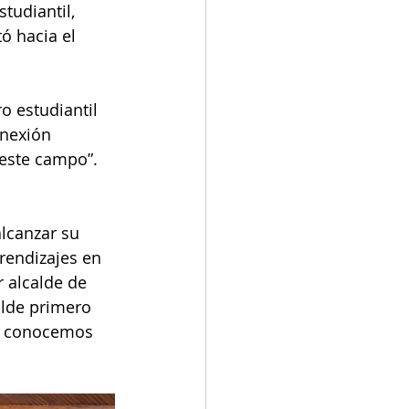
tudiantil, 
ó hacia el 
o estudiantil 
onexión 
 este campo”. 
lcanzar su 
rendizajes en 
 alcalde de 
lde primero 
ue conocemos 