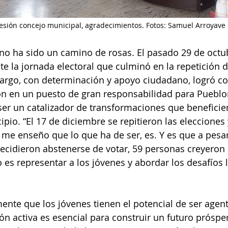
esión concejo municipal, agradecimientos. Fotos: Samuel Arroyave 
 no ha sido un camino de rosas. El pasado 29 de octub
e la jornada electoral que culminó en la repetición d
argo, con determinación y apoyo ciudadano, logró co
on en un puesto de gran responsabilidad para Pueblor
er un catalizador de transformaciones que beneficie
ipio. “El 17 de diciembre se repitieron las elecciones
 me enseño que lo que ha de ser, es. Y es que a pesa
cidieron abstenerse de votar, 59 personas creyeron
 es representar a los jóvenes y abordar los desafíos l
nte que los jóvenes tienen el potencial de ser agen
ión activa es esencial para construir un futuro próspe