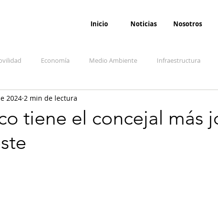
Inicio
Noticias
Nosotros
vilidad
Economía
Medio Ambiente
Infraestructura
ne 2024
2 min de lectura
udicial
Salud
Opinión
Accidentes
Seguridad
O
co tiene el concejal más 
ste
ida y sociedad
Denuncia Ciudadana
Conflicto armado interno