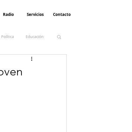
Radio
Servicios
Contacto
Política
Educación
la Invernal
Paz
joven
Turismo