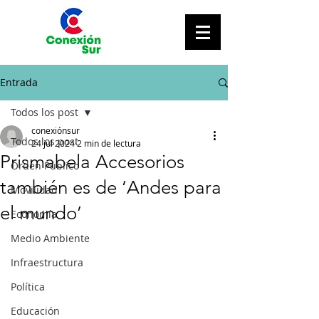
Entrada
Todos los post
conexiónsur
Todos los post
24 jul 2024
2 min de lectura
Prismabela Accesorios
Orden Público
también es de ‘Andes para
Movilidad
el mundo’
Economía
Medio Ambiente
Infraestructura
Política
Educación