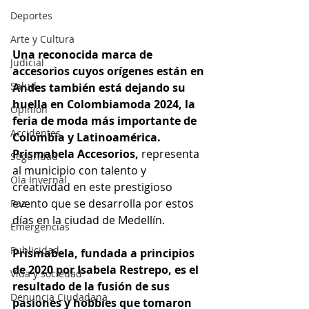
Deportes
Arte y Cultura
Una reconocida marca de 
Judicial
accesorios cuyos orígenes están en 
Salud
Andes también está dejando su 
huella en Colombiamoda 2024, la 
Opinión
feria de moda más importante de 
Accidentes
Colombia y Latinoamérica. 
Prismabela Accesorios, 
representa 
Seguridad
al municipio con talento y 
Ola Invernal
creatividad en este prestigioso 
evento que se desarrolla por estos 
Paz
días en la ciudad de Medellín.
Emergencias
Publicidad
Prismabela, fundada a principios 
de 2020 por Isabela Restrepo, es el 
Vida y sociedad
resultado de la fusión de sus 
Denuncia Ciudadana
pasiones y hobbies que tomaron 