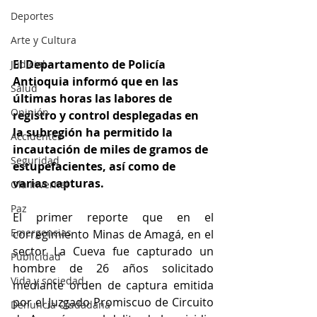
Deportes
Arte y Cultura
El Departamento de Policía 
Judicial
Antioquia informó que en las 
Salud
últimas horas las labores de 
Opinión
registro y control desplegadas en 
la subregión ha permitido la 
Accidentes
incautación de miles de gramos de 
Seguridad
estupefacientes, así como de 
varias capturas.
Ola Invernal
Paz
El primer reporte que en el 
Emergencias
corregimiento Minas de Amagá, en el 
sector La Cueva fue capturado un 
Publicidad
hombre de 26 años solicitado 
Vida y sociedad
mediante orden de captura emitida 
por el Juzgado Promiscuo de Circuito 
Denuncia Ciudadana