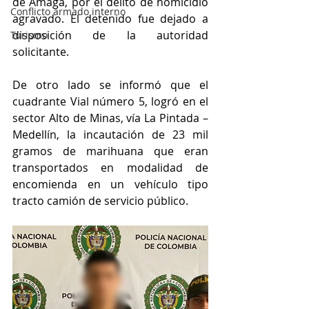
de Amagá, por el delito de homicidio 
Conflicto armado interno
agravado. El detenido fue dejado a 
disposición de la autoridad 
Turismo
solicitante.
De otro lado se informó que el 
cuadrante Vial número 5, logró en el 
sector Alto de Minas, vía La Pintada – 
Medellín, la incautación de 23 mil 
gramos de marihuana que eran 
transportados en modalidad de 
encomienda en un vehículo tipo 
tracto camión de servicio público. 