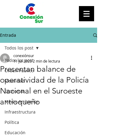
Entrada
Todos los post
conexiónsur
Todos los post
11 jul 2023
2 min de lectura
Presentan balance de
Orden Público
operatividad de la Policía
Movilidad
Nacional en el Suroeste
Economía
antioqueño
Medio Ambiente
Infraestructura
Política
Educación