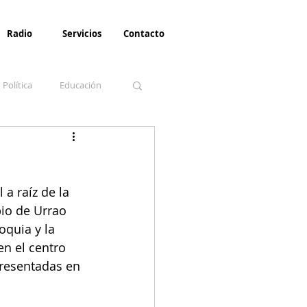
Radio
Servicios
Contacto
Política
Educación
la Invernal
Paz
a raíz de la 
Turismo
io de Urrao 
quia y la 
en el centro 
resentadas en 