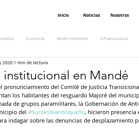
Inicio
Noticias
Nosotros
vilidad
Economía
Medio Ambiente
Infraestructura
y 2020
1 min de lectura
udicial
Salud
Opinión
Accidentes
Seguridad
O
 institucional en Mandé
l pronunciamiento del Comité de Justicia Transicional 
ida y sociedad
Denuncia Ciudadana
Conflicto armado interno
ntan los habitantes del resguardo Majoré del municip
mada de grupos paramilitares, la Gobernación de Antio
icipio del 
#Suroesteantioqueño
, hicieron presencia 
ara indagar sobre las denuncias de desplazamiento p