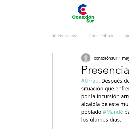
Todos los post
Orden Público
Mo
conexiónsur
1 ma
Deportes
Arte y Cultura
J
Presencia
#Urrao
. Después de
Emergencias
Publicidad
V
situación que enfre
por la incursión ar
alcaldía de este mun
poblado 
#Mandé
 p
los últimos días.