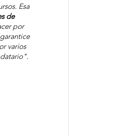
rsos. Esa 
es de 
cer por 
garantice 
r varios 
datario".