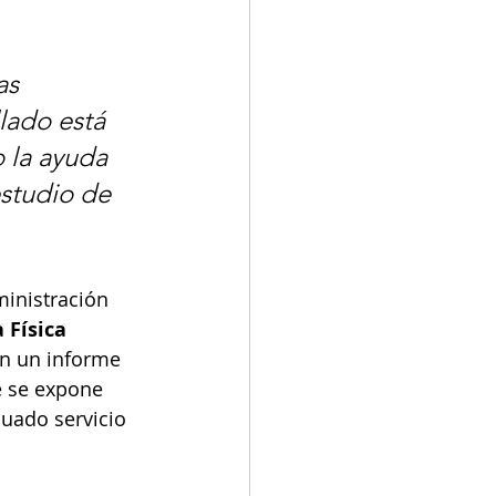
as 
lado está 
 la ayuda 
estudio de 
inistración 
 Física 
n un informe 
e se expone 
cuado servicio 