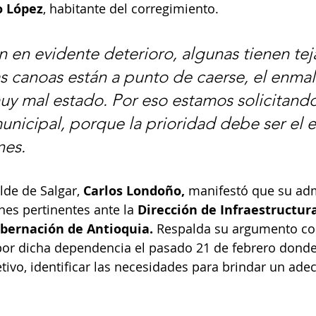
o López
, habitante del corregimiento.
n en evidente deterioro, algunas tienen tej
as canoas están a punto de caerse, el enmal
y mal estado. Por eso estamos solicitando
unicipal, porque la prioridad debe ser el 
nes.
lde de Salgar, 
Carlos Londoño,
 manifestó que su adm
nes pertinentes ante la 
Dirección de Infraestructura
obernación de Antioquia.
 Respalda su argumento co
 por dicha dependencia el pasado 21 de febrero dond
tivo, identificar las necesidades para brindar un ade