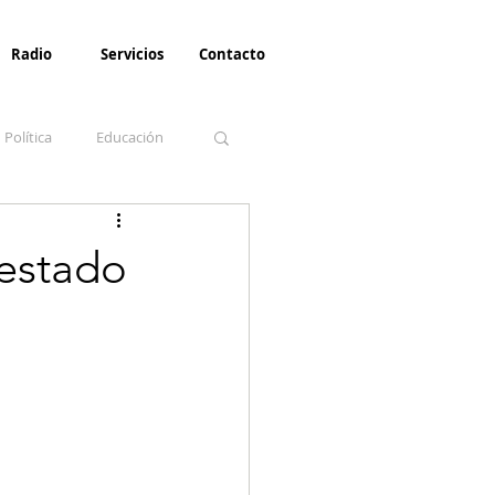
Radio
Servicios
Contacto
Política
Educación
la Invernal
Paz
 estado
Turismo