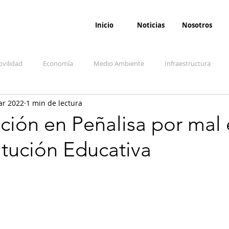
Inicio
Noticias
Nosotros
vilidad
Economía
Medio Ambiente
Infraestructura
ar 2022
1 min de lectura
udicial
Salud
Opinión
Accidentes
Seguridad
O
ción en Peñalisa por mal
titución Educativa
ida y sociedad
Denuncia Ciudadana
Conflicto armado interno