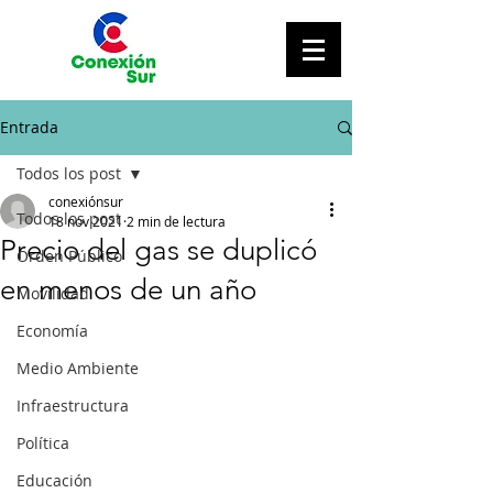
Entrada
Todos los post
conexiónsur
Todos los post
18 nov 2021
2 min de lectura
Precio del gas se duplicó
Orden Público
en menos de un año
Movilidad
Economía
Medio Ambiente
Infraestructura
Política
Educación