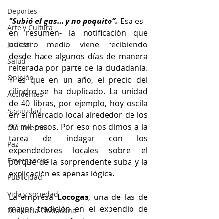
Deportes
­"Subió el gas… y no poquito”.
 Esa es -
Arte y Cultura
en resumen- la notificación que 
nuestro medio viene recibiendo 
Judicial
desde hace algunos días de manera 
Salud
reiterada por parte de la ciudadanía. 
Opinión
Y es que en un año, el precio del 
cilindro se ha duplicado. La unidad 
Accidentes
de 40 libras, por ejemplo, hoy oscila 
Seguridad
en el mercado local alrededor de los 
97 mil pesos. Por eso nos dimos a la 
Ola Invernal
tarea de indagar con los 
Paz
expendedores locales sobre el 
Emergencias
porqué de la sorprendente suba y la 
explicación es apenas lógica. 
Publicidad
Vida y sociedad
La empresa 
Locogas
, una de las de 
mayor tradición en el expendio de 
Denuncia Ciudadana