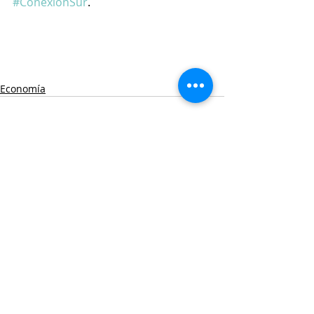
#ConexiónSur
.
Economía
Entradas recientes
Ver todo