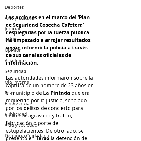
Deportes
Las acciones en el marco del ‘Plan 
Arte y Cultura
de Seguridad Cosecha Cafetera’ 
Judicial
desplegadas por la fuerza pública 
Salud
ha empezado a arrojar resultados 
según informó la policía a través 
Opinión
de sus canales oficiales de 
Accidentes
información.
Seguridad
Las autoridades informaron sobre la 
Ola Invernal
captura de un hombre de 23 años en 
el municipio de 
La Pintada 
que era 
Paz
requerido por la justicia, señalado 
Emergencias
por los delitos de concierto para 
Publicidad
delinquir agravado y tráfico, 
fabricación o porte de 
Vida y sociedad
estupefacientes. De otro lado, se 
Denuncia Ciudadana
presentó en 
Tarso
 la detención de 