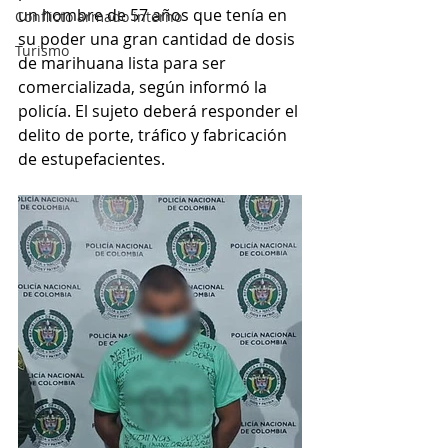
un hombre de 57 años que tenía en 
Conflicto armado interno
su poder una gran cantidad de dosis 
Turismo
de marihuana lista para ser 
comercializada, según informó la 
policía. El sujeto deberá responder el 
delito de porte, tráfico y fabricación 
de estupefacientes. 