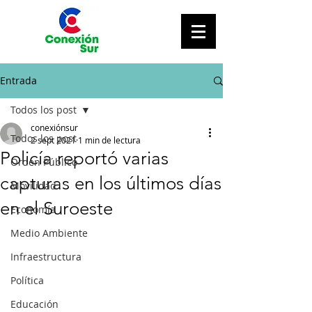
Entrada
Todos los post
conexiónsur
Todos los post
2 sept 2021
1 min de lectura
Policía reportó varias
Orden Público
capturas en los últimos días
Movilidad
en el Suroeste
Economía
Medio Ambiente
Infraestructura
Política
Educación