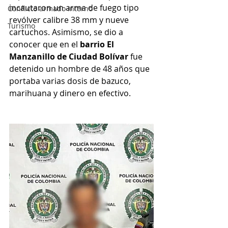
incautaron un arma de fuego tipo 
Conflicto armado interno
revólver calibre 38 mm y nueve 
Turismo
cartuchos. Asimismo, se dio a 
conocer que en el
 barrio El 
Manzanillo de Ciudad Bolívar
 fue 
detenido un hombre de 48 años que 
portaba varias dosis de bazuco, 
marihuana y dinero en efectivo.