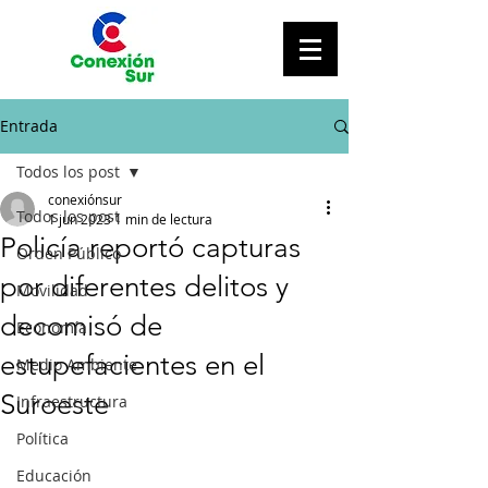
Entrada
Todos los post
conexiónsur
Todos los post
1 jun 2023
1 min de lectura
Policía reportó capturas
Orden Público
por diferentes delitos y
Movilidad
decomisó de
Economía
estupefacientes en el
Medio Ambiente
Suroeste
Infraestructura
Política
Educación