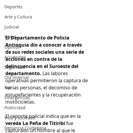
Deportes
Arte y Cultura
Judicial
Salud
El Departamento de Policía 
Antioquia dio a conocer a través 
Opinión
de sus redes sociales una serie de 
Accidentes
acciones en contra de la 
delincuencia en el Suroeste del 
Seguridad
departamento.
 Las labores 
Ola Invernal
operativas permitieron la captura de 
varias personas, el decomiso de 
Paz
estupefacientes y la recuperación 
Emergencias
motocicletas. 
Publicidad
El reporte policial indica que en la
Vida y sociedad
vereda La Peña de Titiribí
 fue 
Denuncia Ciudadana
capturado un hombre al que le 