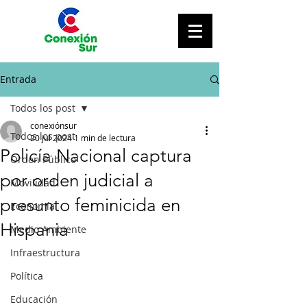
Entrada
Todos los post
conexiónsur
Todos los post
20 jul 2024
1 min de lectura
Policía Nacional captura
Orden Público
por orden judicial a
Movilidad
presunto feminicida en
Economía
Hispania
Medio Ambiente
Infraestructura
Política
Educación