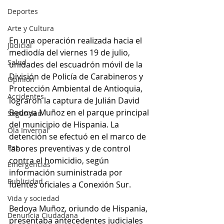
Deportes
Arte y Cultura
En una operación realizada hacia el 
Judicial
mediodía del viernes 19 de julio, 
Salud
unidades del escuadrón móvil de la 
División de Policía de Carabineros y 
Opinión
Protección Ambiental de Antioquia, 
Accidentes
lograron la captura de Julián David 
Bedoya Muñoz en el parque principal 
Seguridad
del municipio de Hispania. La 
Ola Invernal
detención se efectuó en el marco de 
Paz
labores preventivas y de control 
contra el homicidio, según 
Emergencias
información suministrada por 
Publicidad
fuentes oficiales a Conexión Sur.
Vida y sociedad
Bedoya Muñoz, oriundo de Hispania, 
Denuncia Ciudadana
presentaba antecedentes judiciales 