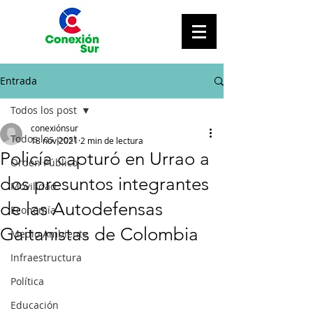
Entrada
Todos los post
conexiónsur
Todos los post
18 nov 2021
2 min de lectura
Policía capturó en Urrao a
Orden Público
dos presuntos integrantes
Movilidad
de las Autodefensas
Economía
Gaitanistas de Colombia
Medio Ambiente
Infraestructura
Política
Educación