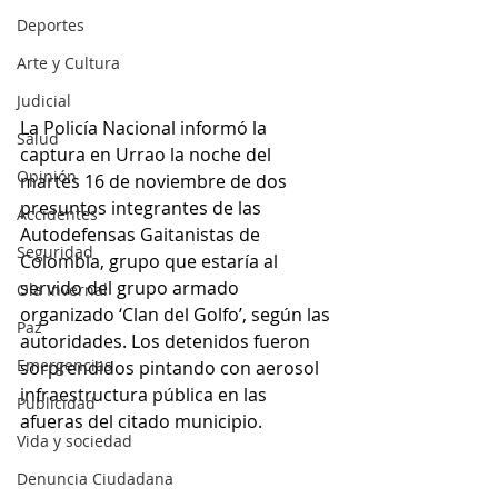
Deportes
Arte y Cultura
Judicial
La Policía Nacional informó la 
Salud
captura en Urrao la noche del 
Opinión
martes 16 de noviembre de dos 
presuntos integrantes de las 
Accidentes
Autodefensas Gaitanistas de 
Seguridad
Colombia, grupo que estaría al 
servido del grupo armado 
Ola Invernal
organizado ‘Clan del Golfo’, según las 
Paz
autoridades. Los detenidos fueron 
Emergencias
sorprendidos pintando con aerosol 
infraestructura pública en las 
Publicidad
afueras del citado municipio. 
Vida y sociedad
Denuncia Ciudadana