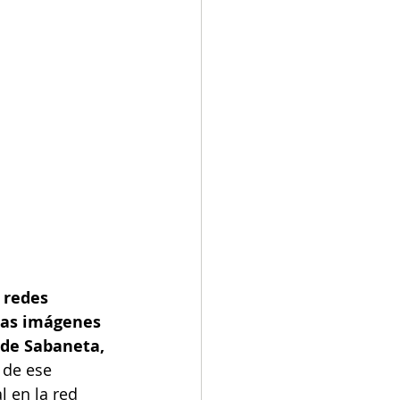
 redes 
las imágenes 
 de Sabaneta,
 de ese 
 en la red 