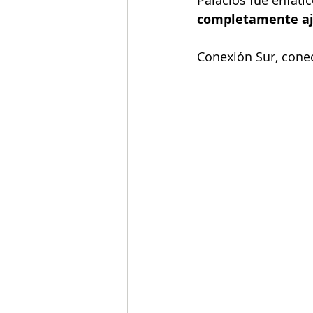
Palacios fue enfáti
completamente aje
Conexión Sur, conec