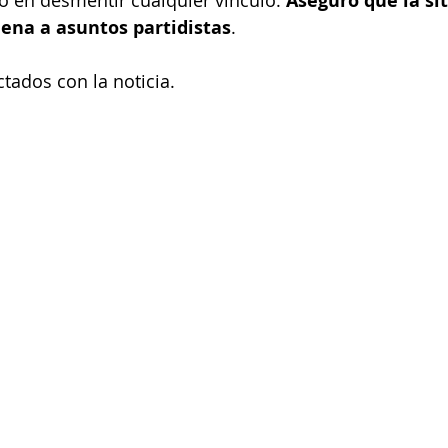
co en desmentir cualquier vínculo. 
Aseguró que la si
na a asuntos partidistas
.
tados con la noticia. 