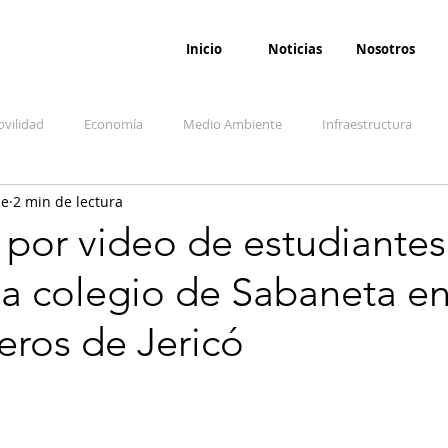
Inicio
Noticias
Nosotros
vilidad
Economía
Medio Ambiente
Infraestructura
ne
2 min de lectura
udicial
Salud
Opinión
Accidentes
Seguridad
O
 por video de estudiantes
a colegio de Sabaneta en
ida y sociedad
Denuncia Ciudadana
Conflicto armado interno
ros de Jericó