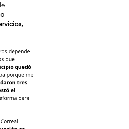
de 
mo 
vicios, 
ros depende 
os que 
cipio quedó 
upa porque me 
daron tres 
stó el 
reforma para 
 Correal 