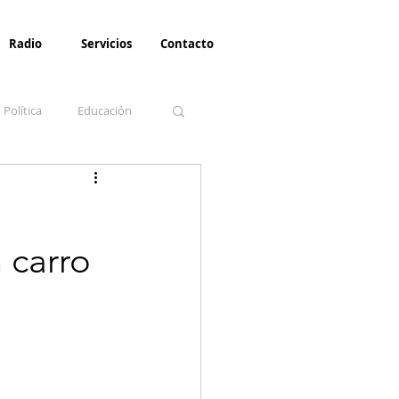
Radio
Servicios
Contacto
Política
Educación
la Invernal
Paz
 carro
Turismo