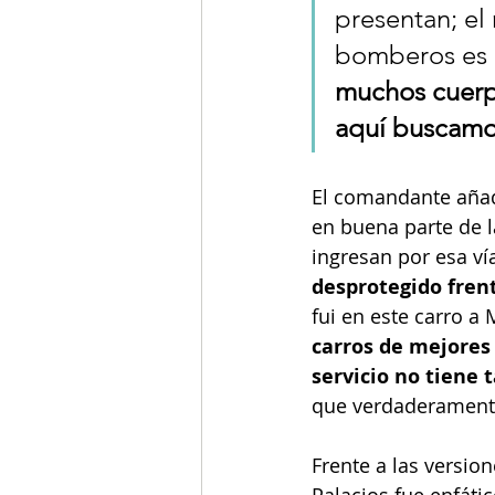
presentan; el
bomberos es 
muchos cuerpo
aquí buscamo
El comandante añad
en buena parte de l
ingresan por esa vía
desprotegido fren
fui en este carro a 
carros de mejores 
servicio no tiene 
que verdaderamente
Frente a las versio