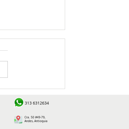
ntes se movilizaron en
s durante el Paro
onal del Magisterio
313 6312634
Cra. 50 #49-79,
Andes, Antioquia