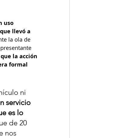
n uso 
que llevó a 
te la ola de 
epresentante 
 que la acción 
ra formal 
ículo ni 
n servicio 
e es lo 
fue de 20 
e nos 