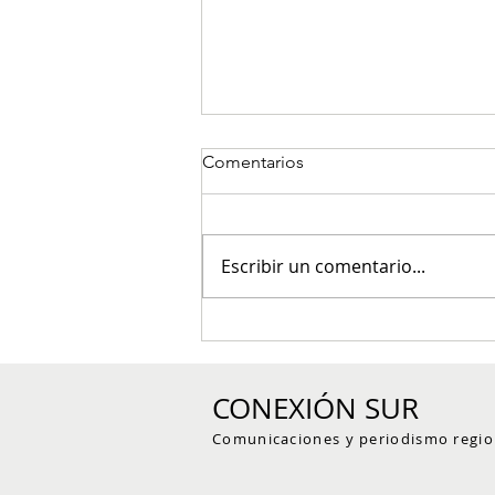
Comentarios
Escribir un comentario...
Denuncian caso de abuso
sexual contra adolescente en
Resguardo Indígena Karmata
CONEXIÓN SUR
Rúa
Comunicaciones y periodismo regio