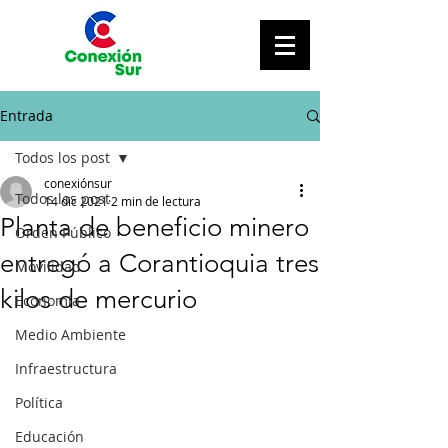
Entrada
Todos los post
conexiónsur
Todos los post
14 dic 2021
2 min de lectura
Planta de beneficio minero
Orden Público
entregó a Corantioquia tres
Movilidad
kilos de mercurio
Economía
Medio Ambiente
Infraestructura
Política
Educación