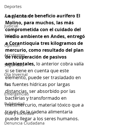
Deportes
La planta de beneficio aurífero El 
Arte y Cultura
Molino, para muchos, las más 
Judicial
comprometida con el cuidado del 
Salud
medio ambiente en Andes, entregó 
a Corantioquia tres kilogramos de 
Opinión
mercurio, como resultado del plan 
Accidentes
de recuperación de pasivos 
ambientales,
 lo anterior cobra valía 
Seguridad
si se tiene en cuenta que este 
Ola Invernal
elemento, puede ser trasladado en 
las fuentes hídricas por largas 
Paz
distancias, ser absorbido por las 
Emergencias
bacterias y transformado en 
Publicidad
metilmercurio, material tóxico que a 
través de la cadena alimentaria 
Vida y sociedad
puede llegar a los seres humanos. 
Denuncia Ciudadana