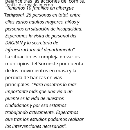
balance tras las acciones del comité. 
Conflicto armado interno
“Tenemos 10 familias en albergue 
temporal, 25 personas en total, entre 
Turismo
ellas varios adultos mayores, niños y 
personas en situación de incapacidad. 
Esperamos la visita de personal del 
DAGRAN y la secretaría de 
Infraestructura del departamento”. 
La situación es compleja en varios 
municipios del Suroeste por cuenta 
de los movimientos en masa y la 
pérdida de bancas en vías 
principales. 
“Para nosotros lo más 
importante más que una vía o un 
puente es la vida de nuestros 
ciudadanos y por eso estamos 
trabajando activamente. Esperamos 
que tras los estudios podamos realizar 
las intervenciones necesarias”. 