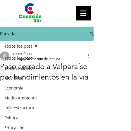
Entrada
Todos los post
conexiónsur
Todos los post
11 ago 2022
2 min de lectura
Paso cerrado a Valparaíso
Orden Público
por hundimientos en la vía
Movilidad
Economía
Medio Ambiente
Infraestructura
Política
Educación