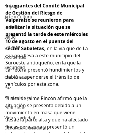
Integrantes del Comité Municipal 
Deportes
de Gestión del Riesgo de 
Arte y Cultura
Valparaíso se reunieron para 
analizar la situación que se 
Judicial
presentó la tarde de este miércoles 
Salud
10 de agosto en el puente del 
Opinión
sector Sabaletas, 
en la vía que de La 
Fabiana lleva a este municipio del 
Accidentes
Suroeste antioqueño, en la que la 
Seguridad
carretera presentó hundimientos y 
debió suspenderse el tránsito de 
Ola Invernal
vehículos por esta zona. 
Paz
Emergencias
El alcalde Jaime Rincón afirmó que la 
situación se presenta debido a un 
Publicidad
movimiento en masa que viene 
Vida y sociedad
desde la parte alta y que ha afectado 
fincas de la zona y presentó un 
Denuncia Ciudadana