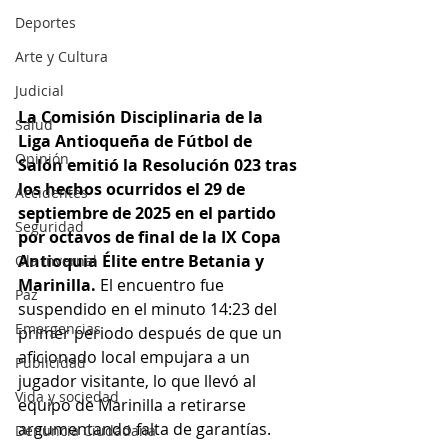
Deportes
Arte y Cultura
Judicial
La Comisión Disciplinaria de la 
Salud
Liga Antioqueña de Fútbol de 
Opinión
Salón emitió la Resolución 023 tras 
los hechos ocurridos el 29 de 
Accidentes
septiembre de 2025 en el partido 
Seguridad
por octavos de final de la IX Copa 
Antioquia Élite entre Betania y 
Ola Invernal
Marinilla.
 El encuentro fue 
Paz
suspendido en el minuto 14:23 del 
Emergencias
primer periodo después de que un 
aficionado local empujara a un 
Publicidad
jugador visitante, lo que llevó al 
Vida y sociedad
equipo de Marinilla a retirarse 
argumentando falta de garantías.
Denuncia Ciudadana