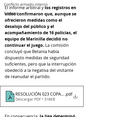
Conflicto armado interno
El informe arbitral y 
los registros en 
Turismo
video confirmaron que, aunque se 
ofrecieron medidas como el 
desalojo del público y el 
acompañamiento de 16 policías, el 
equipo de Marinilla decidió no 
continuar el juego.
 La comisión 
concluyó que Betania había 
dispuesto medidas de seguridad 
suficientes, pero que la interrupción 
obedeció a la negativa del visitante 
de reanudar el partido.
RESOLUCIÓN 023 COPA ANTIOQUIA 2025- - Betania M
.pdf
Descargar PDF • 318KB
En consecuencia, 
la liga determinó 