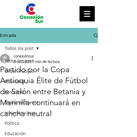
Entrada
Todos los post
conexiónsur
Todos los post
3 oct 2025
1 min de lectura
Partido por la Copa
Orden Público
Antioquia Élite de Fútbol
Movilidad
de Salón entre Betania y
Economía
Marinilla continuará en
Medio Ambiente
cancha neutral
Infraestructura
Política
Educación