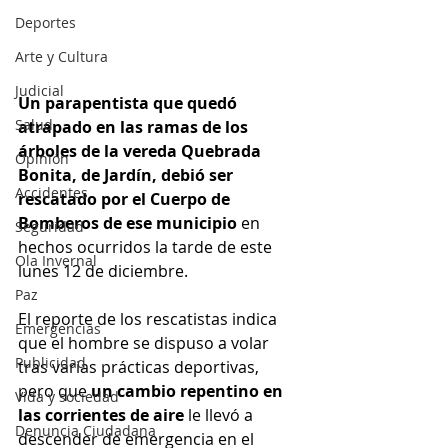
Deportes
Arte y Cultura
Judicial
Un parapentista que quedó 
Salud
atrapado en las ramas de los 
árboles de la vereda Quebrada 
Opinión
Bonita, de Jardín, debió ser 
Accidentes
rescatado por el Cuerpo de 
Bomberos de ese municipio
 en 
Seguridad
hechos ocurridos la tarde de este 
Ola Invernal
lunes 12 de diciembre.
Paz
El reporte de los rescatistas indica 
Emergencias
que el hombre se dispuso a volar 
Publicidad
tras varias prácticas deportivas, 
pero que 
un cambio repentino en 
Vida y sociedad
las corrientes de aire 
le llevó a 
Denuncia Ciudadana
descender de emergencia en el 