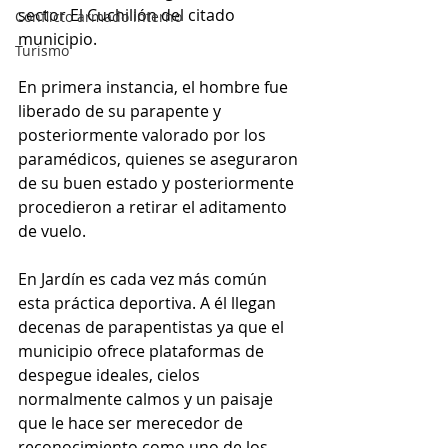
sector El Cuchillón del citado 
Conflicto armado interno
municipio.
Turismo
En primera instancia, el hombre fue 
liberado de su parapente y 
posteriormente valorado por los 
paramédicos, quienes se aseguraron 
de su buen estado y posteriormente 
procedieron a retirar el aditamento 
de vuelo. 
En Jardín es cada vez más común 
esta práctica deportiva. A él llegan 
decenas de parapentistas ya que el 
municipio ofrece plataformas de 
despegue ideales, cielos 
normalmente calmos y un paisaje 
que le hace ser merecedor de 
reconocimiento como uno de los 