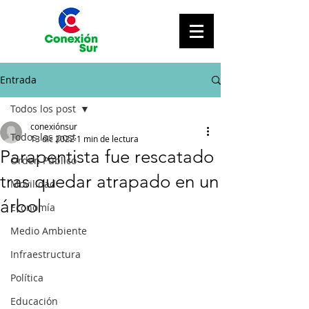
Entrada
Todos los post
conexiónsur
Todos los post
13 dic 2022
1 min de lectura
Parapentista fue rescatado
Orden Público
tras quedar atrapado en un
Movilidad
árbol
Economía
Medio Ambiente
Infraestructura
Política
Educación