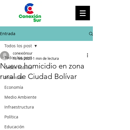
Entrada
Todos los post
conexiónsur
Todos los post
16 feb 2023
1 min de lectura
Nuevo homicidio en zona
Orden Público
rural de Ciudad Bolívar
Movilidad
Economía
Medio Ambiente
Infraestructura
Política
Educación