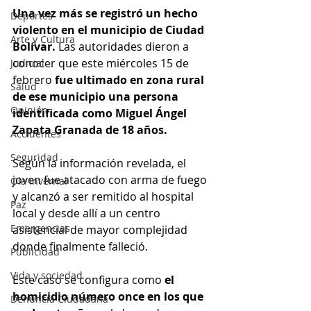
Una vez más se registró un hecho 
Deportes
violento en el municipio de Ciudad 
Arte y Cultura
Bolívar.
 Las autoridades dieron a 
conocer que este miércoles 15 de 
Judicial
febrero 
fue ultimado en zona rural 
Salud
de ese municipio una persona 
Opinión
identificada como Miguel Ángel 
Zapata Granada de 18 años. 
Accidentes
Seguridad
Según la información revelada, el 
joven fue atacado con arma de fuego 
Ola Invernal
y alcanzó a ser remitido al hospital 
Paz
local y desde allí a un centro 
Emergencias
asistencial de mayor complejidad 
donde finalmente falleció.
Publicidad
Vida y sociedad
Este caso se configura como 
el 
homicidio número once en los que 
Denuncia Ciudadana