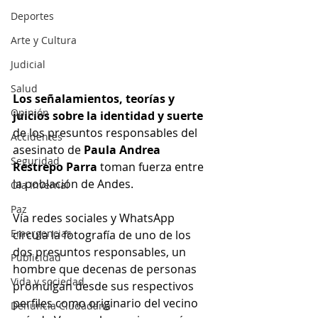
Deportes
Arte y Cultura
Judicial
Salud
Los señalamientos, teorías y 
Opinión
juicios sobre la identidad y suerte 
de los presuntos responsables del 
Accidentes
asesinato de 
Paula Andrea 
Seguridad
Restrepo Parra 
toman fuerza entre 
la población de Andes.
Ola Invernal
Paz
Vía redes sociales y WhatsApp 
Emergencias
circula la fotografía de uno de los 
dos presuntos responsables, un 
Publicidad
hombre que decenas de personas 
Vida y sociedad
promulgan desde sus respectivos 
perfiles como originario del vecino 
Denuncia Ciudadana