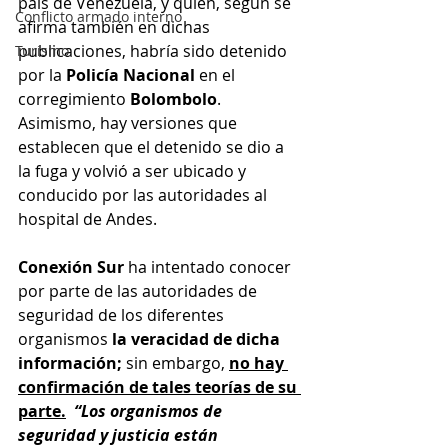
país de Venezuela, y quien, según se 
Conflicto armado interno
afirma también en dichas 
publicaciones, habría sido detenido 
Turismo
por la 
Policía Nacional
 en el 
corregimiento 
Bolombolo
. 
Asimismo, hay versiones que 
establecen que el detenido se dio a 
la fuga y volvió a ser ubicado y 
conducido por las autoridades al 
hospital de Andes.
Conexión Sur
 ha intentado conocer 
por parte de las autoridades de 
seguridad de los diferentes 
organismos 
la veracidad de dicha 
información;
 sin embargo, 
no hay 
confirmación de tales teorías de su 
parte.
“Los organismos de 
seguridad y justicia están 