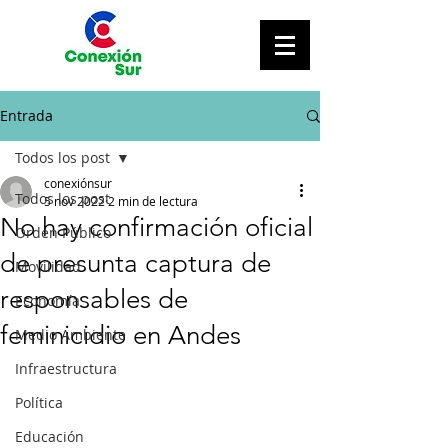
Entrada
Todos los post
conexiónsur
Todos los post
5 nov 2022
2 min de lectura
No hay confirmación oficial
Orden Público
de presunta captura de
Movilidad
responsables de
Economía
feminicidio en Andes
Medio Ambiente
Infraestructura
Política
Educación