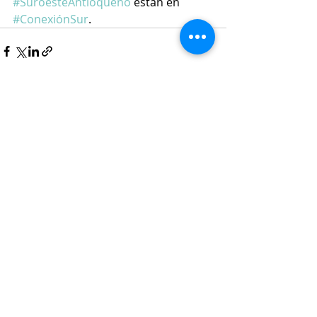
#SuroesteAntioqueño
 están en 
#ConexiónSur
.
Entradas recientes
Ver todo