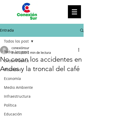
Entrada
Todos los post
conexiónsur
Todos los post
6 oct 2020
2 min de lectura
No cesan los accidentes en
Orden Público
Andes y la troncal del café
Movilidad
Economía
Medio Ambiente
Infraestructura
Política
Educación