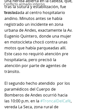
una herida abierta en la cabeza, que, 
Conflicto armado interno
tras la sutura y estabilización, fue 
trasladada al centro hospitalario 
Turismo
andino. Minutos antes se había 
registrado un incidente en zona 
urbana de Andes, exactamente la Av. 
Eugenio Quintero, donde una mujer 
en motocicleta chocó contra unas 
motos que había parqueadas allí. 
Este caso no requirió atención pre 
hospitalaria, pero precisó la 
atención por parte de agentes de 
tránsito.
El segundo hecho atendido  por los 
paramédicos del Cuerpo de 
Bomberos de Andes ocurrió hacia 
las 10:00 p.m. en la 
#TroncalDelCafé
, 
vereda La Seca, zona rural de 