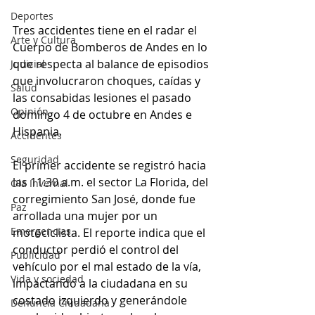
Deportes
Tres accidentes tiene en el radar el 
Arte y Cultura
Cuerpo de Bomberos de Andes en lo 
que respecta al balance de episodios 
Judicial
que involucraron choques, caídas y 
Salud
las consabidas lesiones el pasado 
Opinión
domingo 4 de octubre en Andes e 
Hispania. 
Accidentes
Seguridad
El primer accidente se registró hacia 
las 11:30 a.m. el sector La Florida, del 
Ola Invernal
corregimiento San José, donde fue 
Paz
arrollada una mujer por un 
Emergencias
motociclista. El reporte indica que el 
conductor perdió el control del 
Publicidad
vehículo por el mal estado de la vía, 
Vida y sociedad
impactando a la ciudadana en su 
costado izquierdo y generándole 
Denuncia Ciudadana