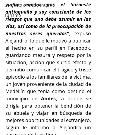
viajar mucho por el Suroeste 
Conflicto armado interno
antioqueño y soy consciente de los 
Turismo
riesgos que uno debe asumir en las 
vías, así como de la preocupación de 
nuestros seres queridos”, 
expuso 
Alejandro, lo que le motivó a publicar 
el hecho en su perfil en Facebook, 
guardando mesura y respeto por la 
situación, acción que surtió efecto y 
permitió comunicar el trágico y triste 
episodio a los familiares de la víctima, 
un joven proveniente de la ciudad de 
Medellín que tenía como destino el 
municipio de 
Andes,
 a donde se 
dirigía para obtener la bendición de 
su abuela y viajar en búsqueda de 
mejores oportunidades al extranjero, 
según le informó a Alejandro un 
hermano de la víctima.