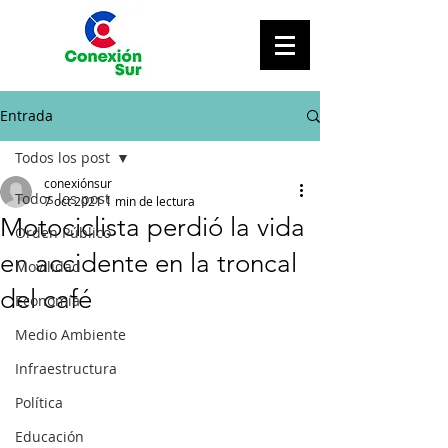
Entrada
Todos los post
conexiónsur
Todos los post
7 oct 2021
1 min de lectura
Motociclista perdió la vida
Orden Público
en accidente en la troncal
Movilidad
del café
Economía
Medio Ambiente
Infraestructura
Política
Educación