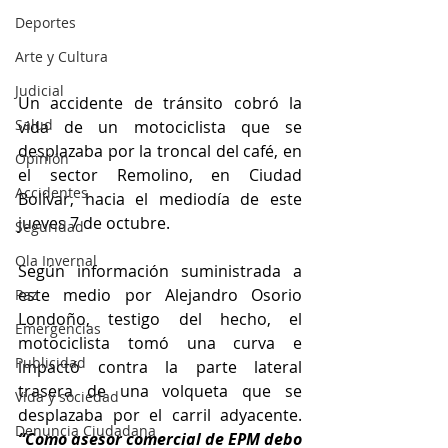
Deportes
Arte y Cultura
Judicial
Un accidente de tránsito cobró la 
Salud
vida de un motociclista que se 
desplazaba por la troncal del café, en 
Opinión
el sector Remolino, en Ciudad 
Accidentes
Bolívar, hacia el mediodía de este 
jueves 7 de octubre. 
Seguridad
Ola Invernal
Según información suministrada a 
este medio por Alejandro Osorio 
Paz
Londoño, testigo del hecho, el 
Emergencias
motociclista tomó una curva e 
Publicidad
impactó contra la parte lateral 
trasera de una volqueta que se 
Vida y sociedad
desplazaba por el carril adyacente. 
Denuncia Ciudadana
“Como asesor comercial de EPM debo 