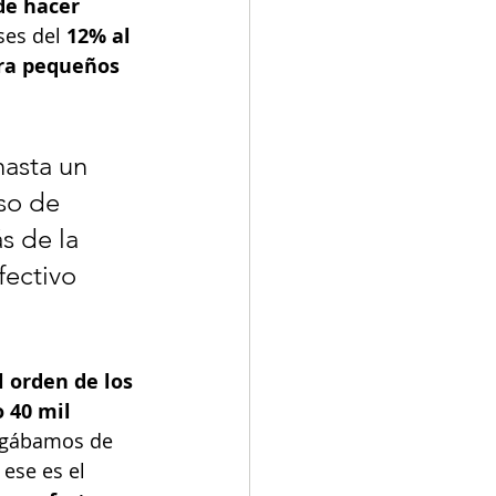
de hacer 
ses del 
12% al 
ara pequeños 
hasta un 
so de 
s de la 
ectivo 
 orden de los 
 40 mil 
pagábamos de 
ese es el 