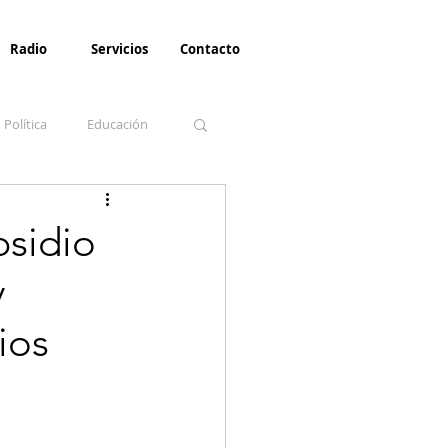
Radio
Servicios
Contacto
Política
Educación
la Invernal
Paz
bsidio
y
Turismo
ios