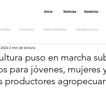
Inicio
Noticias
Nosotros
vilidad
Economía
Medio Ambiente
Infraestructura
 2024
2 min de lectura
udicial
Salud
Opinión
Accidentes
Seguridad
O
ultura puso en marcha su
os para jóvenes, mujeres 
ida y sociedad
Denuncia Ciudadana
Conflicto armado interno
 productores agropecuar