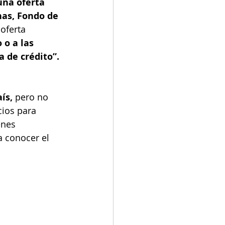
na oferta 
has, Fondo de 
oferta 
 o a las 
a de crédito”.
ís, 
pero no 
cios para 
enes 
 conocer el 