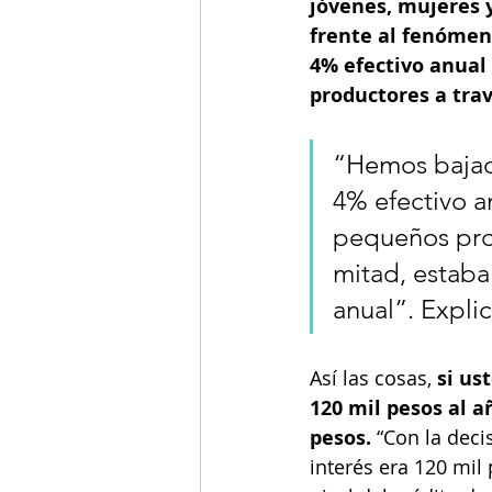
jóvenes, mujeres y
frente al fenómeno
4% efectivo anual
productores a trav
“Hemos bajado
4% efectivo an
pequeños prod
mitad, estaba
anual”. Explic
Así las cosas, 
si us
120 mil pesos al a
pesos. 
“Con la dec
interés era 120 mil 