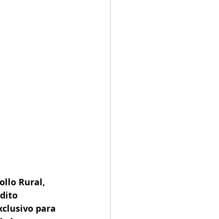
llo Rural, 
dito 
xclusivo para 