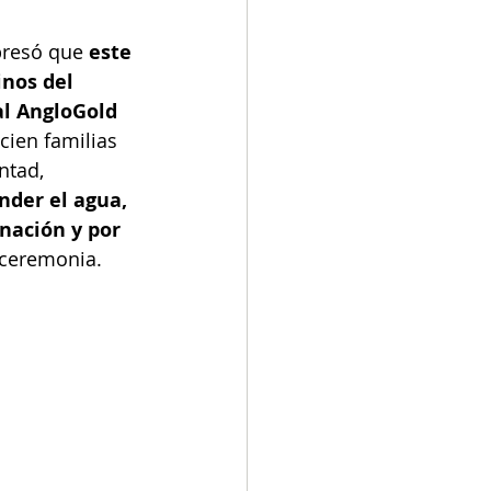
presó que
 este 
nos del 
al AngloGold 
ien familias 
ntad, 
nder el agua, 
nación y por 
 ceremonia.