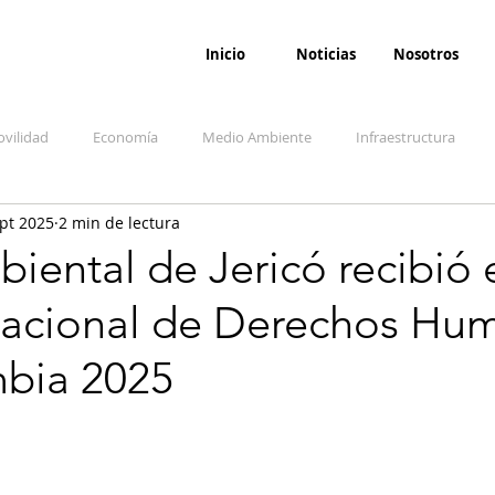
Inicio
Noticias
Nosotros
vilidad
Economía
Medio Ambiente
Infraestructura
pt 2025
2 min de lectura
udicial
Salud
Opinión
Accidentes
Seguridad
O
ental de Jericó recibió 
acional de Derechos Hu
ida y sociedad
Denuncia Ciudadana
Conflicto armado interno
bia 2025