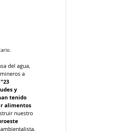
ario.
sa del agua, 
 mineros a 
 
"23 
udes y 
han tenido 
ir alimentos 
truir nuestro 
uroeste 
 ambientalista. 