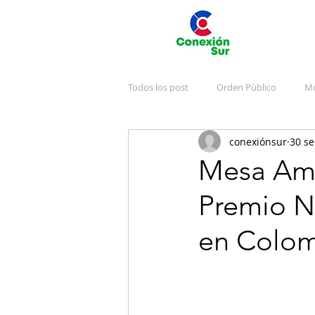
Todos los post
Orden Público
Mo
conexiónsur
30 se
Deportes
Arte y Cultura
J
Mesa Ambi
Premio N
Emergencias
Publicidad
V
en Colom