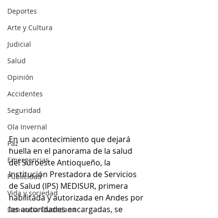
Deportes
Arte y Cultura
Judicial
Salud
Opinión
Accidentes
Seguridad
Ola Invernal
En un acontecimiento que dejará 
Paz
huella en el panorama de la salud 
Emergencias
del Suroeste Antioqueño, la 
Institución Prestadora de Servicios 
Publicidad
de Salud (IPS) MEDISUR, primera 
Vida y sociedad
habilitada y autorizada en Andes por 
las autoridades encargadas, se 
Denuncia Ciudadana