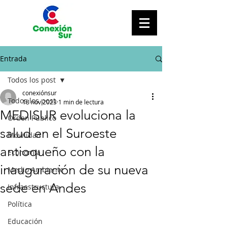
Entrada
Todos los post
conexiónsur
Todos los post
18 nov 2023
1 min de lectura
MEDISUR evoluciona la
Orden Público
salud en el Suroeste
Movilidad
antioqueño con la
Economía
inauguración de su nueva
Medio Ambiente
sede en Andes
Infraestructura
Política
Educación