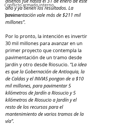
diseños fue hasta el 31 de enero de este 
Conflicto armado interno
año y ya tienen los resultados. La 
pavimentación vale más de $211 mil 
Turismo
millones”.
Por lo pronto, la intención es invertir 
30 mil millones para avanzar en un 
primer proyecto que contempla la 
pavimentación de un tramo desde 
Jardín y otro desde Riosucio. 
“La idea 
es que la Gobernación de Antioquia, la 
de Caldas y el INVIAS pongan de a $10 
mil millones, para pavimentar 5 
kilómetros de Jardín a Riosucio y 5 
kilómetros de Riosucio a Jardín y el 
resto de los recursos para el 
mantenimiento de varios tramos de la 
vía”.