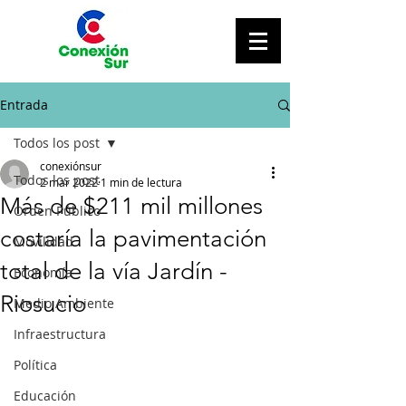
Entrada
Todos los post
conexiónsur
Todos los post
2 mar 2022
1 min de lectura
Más de $211 mil millones
Orden Público
costaría la pavimentación
Movilidad
total de la vía Jardín -
Economía
Riosucio
Medio Ambiente
Infraestructura
Política
Educación