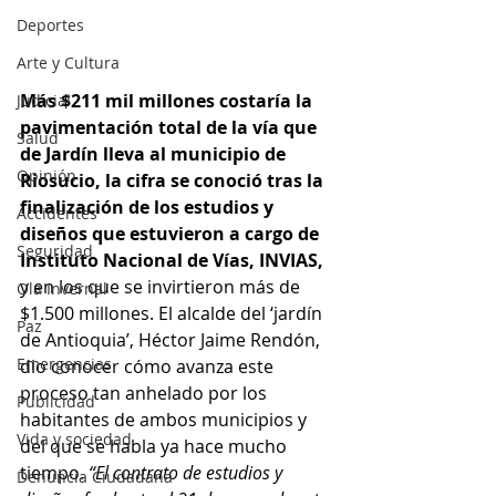
Deportes
Arte y Cultura
Más $211 mil millones costaría la 
Judicial
pavimentación total de la vía que 
Salud
de Jardín lleva al municipio de 
Opinión
Riosucio, la cifra se conoció tras la 
finalización de los estudios y 
Accidentes
diseños que estuvieron a cargo de 
Seguridad
Instituto Nacional de Vías, INVIAS,
y en los que se invirtieron más de 
Ola Invernal
$1.500 millones. El alcalde del ‘jardín 
Paz
de Antioquia’, Héctor Jaime Rendón, 
Emergencias
dio conocer cómo avanza este 
proceso tan anhelado por los 
Publicidad
habitantes de ambos municipios y 
Vida y sociedad
del que se habla ya hace mucho 
tiempo. 
“El contrato de estudios y 
Denuncia Ciudadana