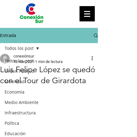
Entrada
Todos los post
conexiónsur
Todos los post
16 nov 2021
1 min de lectura
Luis Felipe López se quedó
Orden Público
con el Tour de Girardota
Movilidad
Economía
Medio Ambiente
Infraestructura
Política
Educación