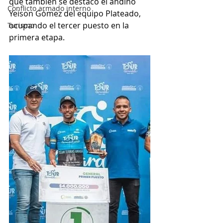
que también se destacó el andino 
Conflicto armado interno
Yeison Gómez del equipo Plateado, 
ocupando el tercer puesto en la 
Turismo
primera etapa.