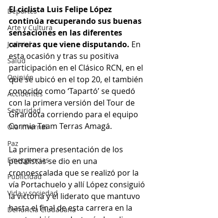
El ciclista Luis Felipe López 
Deportes
continúa recuperando sus buenas 
Arte y Cultura
sensaciones en las diferentes 
carreras que viene disputando.
 En 
Judicial
esta ocasión y tras su positiva 
Salud
participación en el Clásico RCN, en el 
Opinión
que se ubicó en el top 20, el también 
conocido como ‘Tapartó’ se quedó 
Accidentes
con la primera versión del Tour de 
Seguridad
Girardota corriendo para el equipo 
Cormia Team
Terras Amagá.
Ola Invernal
Paz
La primera presentación de los 
Emergencias
pedalistas se dio en una 
cronoescalada que se realizó por la 
Publicidad
vía Portachuelo y allí López consiguió 
Vida y sociedad
la victoria y el liderato que mantuvo 
hasta el final de esta carrera en la 
Denuncia Ciudadana