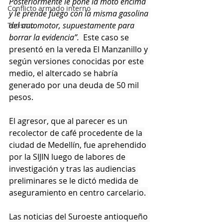
Posteriormente le pone la moto encima 
Conflicto armado interno
y le prende fuego con la misma gasolina 
del automotor, supuestamente para 
Turismo
borrar la evidencia”. 
 Este caso se 
presentó en la vereda El Manzanillo y 
según versiones conocidas por este 
medio, el altercado se habría 
generado por una deuda de 50 mil 
pesos.
El agresor, que al parecer es un 
recolector de café procedente de la 
ciudad de Medellín, fue aprehendido 
por la SIJIN luego de labores de 
investigación y tras las audiencias 
preliminares se le dictó medida de 
aseguramiento en centro carcelario. 
Las noticias del Suroeste antioqueño 