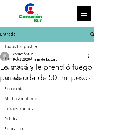
Entrada
Todos los post
conexiónsur
Todos los post
9 oct 2020
1 min de lectura
Lo mató y le prendió fuego
Orden Público
por deuda de 50 mil pesos
Movilidad
Economía
Medio Ambiente
Infraestructura
Política
Educación