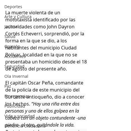
Deportes
La muerte violenta de un 
Arte y Cultura
mototaxista identificado por las 
autoridades como John Dayron 
Judicial
Cortés Echeverri, sorprendió, por la 
Salud
forma en la que se dio, a los 
Opinión
habitantes del municipio Ciudad 
Bolívar, localidad en la que no se 
Accidentes
presentaba un homicidio desde el 18 
Seguridad
de agosto del presente año.
Ola Invernal
El capitán Oscar Peña, comandante 
Paz
de la policía de este municipio del 
Emergencias
Suroeste antioqueño, dio a conocer 
los hechos. 
“Hay una riña entre dos 
Publicidad
personas y uno de ellos golpea en la 
Vida y sociedad
cabeza con un objeto contundente -una 
piedra- al otro, quitándole la vida. 
Denuncia Ciudadana