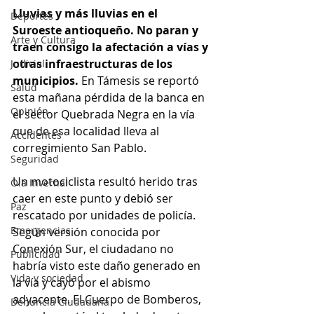
Lluvias y más lluvias en el 
Deportes
Suroeste antioqueño. No paran y 
Arte y Cultura
traen consigo la afectación a vías y 
otras infraestructuras de los 
Judicial
municipios.
 En Támesis se reportó 
Salud
esta mañana pérdida de la banca en 
Opinión
el sector Quebrada Negra en la vía 
que de esa localidad lleva al 
Accidentes
corregimiento San Pablo. 
Seguridad
Un motociclista resultó herido tras 
Ola Invernal
caer en este punto y debió ser 
Paz
rescatado por unidades de policía. 
Emergencias
Según versión conocida por 
Conexión Sur, el ciudadano no 
Publicidad
habría visto este daño generado en 
Vida y sociedad
la vía y cayó por el abismo 
adyacente. El Cuerpo de Bomberos, 
Denuncia Ciudadana