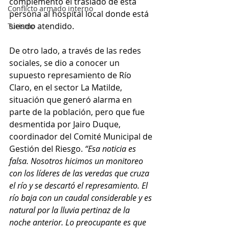
complementó el traslado de esta 
Conflicto armado interno
persona al hospital local donde está 
siendo atendido. 
Turismo
De otro lado, a través de las redes 
sociales, se dio a conocer un 
supuesto represamiento de Río 
Claro, en el sector La Matilde, 
situación que generó alarma en 
parte de la población, pero que fue 
desmentida por Jairo Duque, 
coordinador del Comité Municipal de 
Gestión del Riesgo. 
“Esa noticia es 
falsa. Nosotros hicimos un monitoreo 
con los líderes de las veredas que cruza 
el río y se descartó el represamiento. El 
río baja con un caudal considerable y es 
natural por la lluvia pertinaz de la 
noche anterior. Lo preocupante es que 