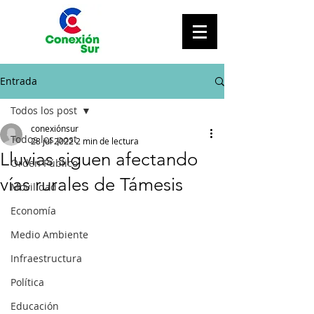
Entrada
Todos los post
conexiónsur
Todos los post
28 jul 2022
2 min de lectura
Lluvias siguen afectando
Orden Público
vías rurales de Támesis
Movilidad
Economía
Medio Ambiente
Infraestructura
Política
Educación