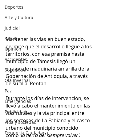
Deportes
Arte y Cultura
Judicial
Salud
Mantener las vías en buen estado, 
permite que el desarrollo llegué a los 
Opinión
territorios, con esa premisa hasta 
Accidentes
municipio de Támesis llegó un 
equipo de maquinaria amarilla de la 
Seguridad
Gobernación de Antioquia, a través 
Ola Invernal
de su filial Rentan.
Paz
Durante los días de intervención, se 
Emergencias
llevó a cabo el mantenimiento en las 
Publicidad
vías rurales y la vía principal entre 
los sectores de La Fabiana y el casco 
Vida y sociedad
urbano del municipio conocido 
Denuncia Ciudadana
como 
'la tierra del siempre volver'.