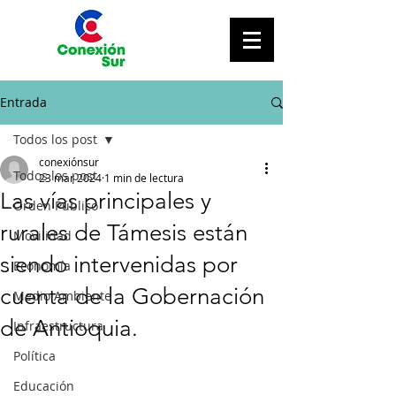
Entrada
Todos los post
conexiónsur
Todos los post
23 mar 2024
1 min de lectura
Las vías principales y
Orden Público
rurales de Támesis están
Movilidad
siendo intervenidas por
Economía
cuenta de la Gobernación
Medio Ambiente
de Antioquia.
Infraestructura
Política
Educación