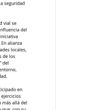
la seguridad 
 vial se 
nfluencia del 
iniciativa 
 En alianza 
ades locales, 
 de los 
 del 
entorno, 
dad.
icipado en 
ejercicios 
 más allá del 
 que, con su 