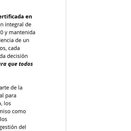
ertificada en 
n integral de 
020 y mantenida 
dencia de un 
os, cada 
da decisión 
ara que todos 
rte de la 
al para 
, los 
omiso como 
los 
estión del 