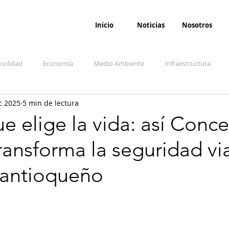
Inicio
Noticias
Nosotros
vilidad
Economía
Medio Ambiente
Infraestructura
c 2025
5 min de lectura
udicial
Salud
Opinión
Accidentes
Seguridad
O
ue elige la vida: así Conc
ransforma la seguridad via
ida y sociedad
Denuncia Ciudadana
Conflicto armado interno
 antioqueño