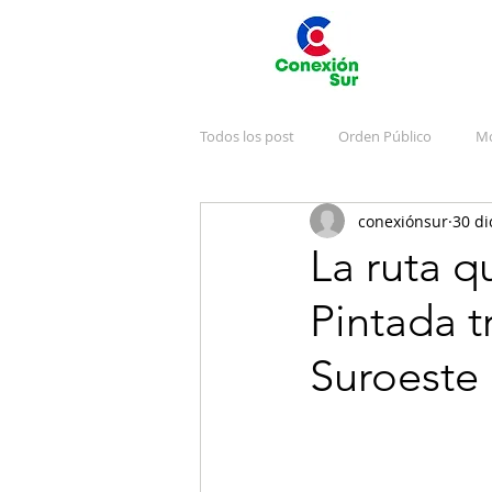
Todos los post
Orden Público
Mo
conexiónsur
30 di
Deportes
Arte y Cultura
J
La ruta q
Pintada t
Emergencias
Publicidad
V
Suroeste