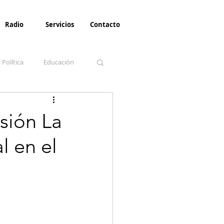
Radio
Servicios
Contacto
Política
Educación
la Invernal
Paz
esión La
l en el
Turismo