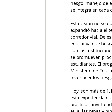
riesgo, manejo de e
se integra en cada 
Esta visión no se q
expandió hacia el t
corredor vial. De e
educativa que busca
con las institucion
se promueven proce
estudiantes. El pro
Ministerio de Educa
reconocer los riesg
Hoy, son más de 1.
esta experiencia qu
prácticos, invirtie
aula: las niñas y n