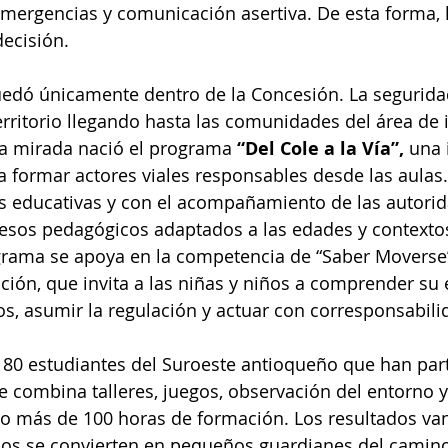
mergencias y comunicación asertiva. De esta forma, 
decisión.
uedó únicamente dentro de la Concesión. La seguridad
erritorio llegando hasta las comunidades del área de i
sa mirada nació el programa 
“Del Cole a la Vía”,
 una 
 formar actores viales responsables desde las aulas.
es educativas y con el acompañamiento de las autorid
sos pedagógicos adaptados a las edades y contextos
grama se apoya en la competencia de “Saber Moverse”
ción, que invita a las niñas y niños a comprender su 
os, asumir la regulación y actuar con corresponsabili
180 estudiantes del Suroeste antioqueño que han part
e combina talleres, juegos, observación del entorno y 
ndo más de 100 horas de formación. Los resultados van
iños se convierten en pequeños guardianes del camino