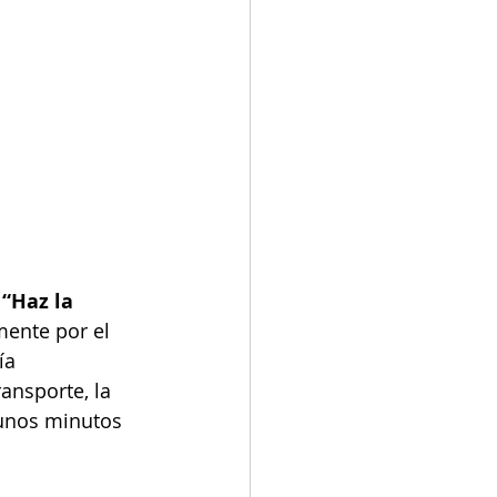
 
“Haz la 
mente por el 
ía 
ansporte, la 
r unos minutos 