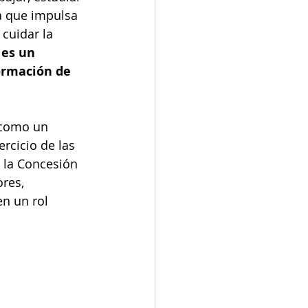
a que impulsa 
 cuidar la 
 
es un 
ormación de 
 como un 
rcicio de las 
, la Concesión 
res, 
n un rol 